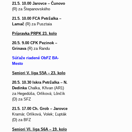
21.5. 10.00 Jarovce – Čunovo
(R) za
Štepanovského
21.5. 10.00 FCA Petržalka –
Lamač
(R) za Pusztaia
Prípravka PRPK 23. kolo
20.5. 9.00 CFK Pezinok –
Grinava
(R) za Randu
Súťaže riadené ObFZ BA-
Mesto
Seniori V. liga S5A – 23. kolo
20.5. 10.30 Iskra Petržalka – N.
Dedinka
Chalka, Křivan (AR1)
za Hegedüša, Orlíková; Lônčík
(D) za SFZ
21.5. 17.00 Ch. Grob – Jarovce
Kramár, Orlíková, Volek; Ľupták
(D) za BFZ
Seniori VI. liga S6A – 19. kolo