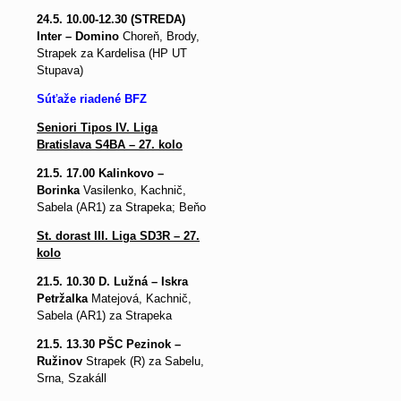
24.5. 10.00-12.30 (STREDA)
Inter – Domino
Choreň, Brody,
Strapek za Kardelisa (HP UT
Stupava)
Súťaže riadené BFZ
Seniori Tipos IV. Liga
Bratislava S4BA – 27. kolo
21.5. 17.00 Kalinkovo –
Borinka
Vasilenko, Kachnič,
Sabela (AR1) za Strapeka; Beňo
St. dorast III. Liga SD3R – 27.
kolo
21.5. 10.30 D. Lužná – Iskra
Petržalka
Matejová,
Kachnič,
Sabela (AR1) za Strapeka
21.5. 13.30 PŠC Pezinok –
Ružinov
Strapek (R) za
Sabelu,
Srna, Szakáll