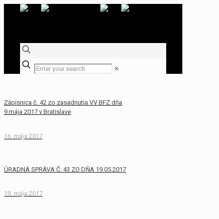
✕
Zápisnica č. 42 zo zasadnutia VV BFZ dňa
9.mája 2017 v Bratislave
16. mája 2017
ÚRADNÁ SPRÁVA Č. 43 ZO DŇA 19.05.2017
19. mája 2017