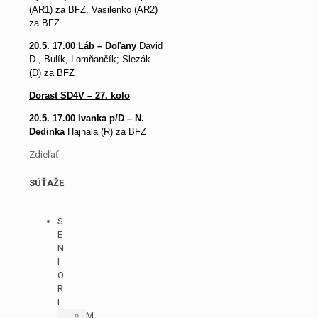
(AR1) za BFZ, Vasilenko (AR2)
za BFZ
20.5. 17.00 Láb – Doľany
David
D., Bulík, Lomňančík; Slezák
(D) za BFZ
Dorast SD4V – 27. kolo
20.5. 17.00 Ivanka p/D – N.
Dedinka
Hajnala (R) za BFZ
Zdieľať
SÚŤAŽE
S
E
N
I
O
R
I
M