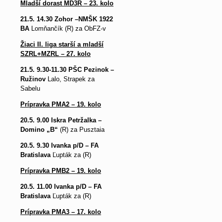
Mladší dorast MD3R – 23. kolo
21.5. 14.30 Zohor –NMŠK 1922
BA
Lomňančík (R) za ObFZ-v
Žiaci II. liga starší a mladší
SZRL+MZRL – 27. kolo
21.5. 9.30-11.30 PŠC Pezinok –
Ružinov
Lalo, Strapek za
Sabelu
Prípravka PMA2 – 19. kolo
20.5. 9.00 Iskra Petržalka –
Domino „B“
(R) za Pusztaia
20.5. 9.30 Ivanka p/D – FA
Bratislava
Ľupták za (R)
Prípravka PMB2 – 19. kolo
20.5. 11.00 Ivanka p/D – FA
Bratislava
Ľupták za (R)
Prípravka PMA3 – 17. kolo