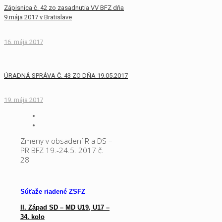
Zápisnica č. 42 zo zasadnutia VV BFZ dňa
9.mája 2017 v Bratislave
16. mája 2017
ÚRADNÁ SPRÁVA Č. 43 ZO DŇA 19.05.2017
19. mája 2017
Zmeny v obsadení R a DS –
PR BFZ 19.-24.5. 2017 č.
28
Súťaže riadené ZSFZ
II. Západ SD – MD U19, U17 –
34. kolo