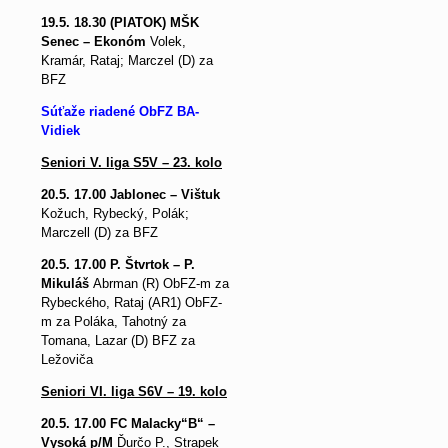
19.5. 18.30 (PIATOK) MŠK
Senec – Ekonóm
Volek,
Kramár, Rataj; Marczel (D) za
BFZ
Súťaže riadené ObFZ BA-
Vidiek
Seniori V. liga S5V – 23. kolo
20.5. 17.00 Jablonec – Vištuk
Kožuch, Rybecký, Polák;
Marczell (D) za BFZ
20.5. 17.00 P. Štvrtok – P.
Mikuláš
Abrman (R) ObFZ-m za
Rybeckého, Rataj (AR1) ObFZ-
m za Poláka, Tahotný za
Tomana, Lazar (D) BFZ za
Ležoviča
Seniori VI. liga S6V – 19. kolo
20.5. 17.00 FC Malacky“B“ –
Vysoká p/M
Ďurčo P., Strapek