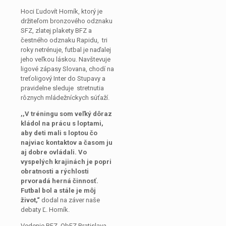
Hoci Ľudovít Horník, ktorý je
držiteľom bronzového odznaku
SFZ, zlatej plakety BFZ a
čestného odznaku Rapidu, tri
roky netrénuje, futbal je naďalej
jeho veľkou láskou. Navštevuje
ligové zápasy Slovana, chodí na
treťoligový Inter do Stupavy a
pravidelne sleduje stretnutia
rôznych mládežníckych súťaží.
,,V tréningu som veľký dôraz
kládol na prácu s loptami,
aby deti mali s loptou čo
najviac kontaktov a časom ju
aj dobre ovládali. Vo
vyspelých krajinách je popri
obratnosti a rýchlosti
prvoradá herná činnosť.
Futbal bol a stále je môj
život,“
dodal na záver naše
debaty Ľ. Horník.
Vedenie BFZ, ObFZ Bratislava-