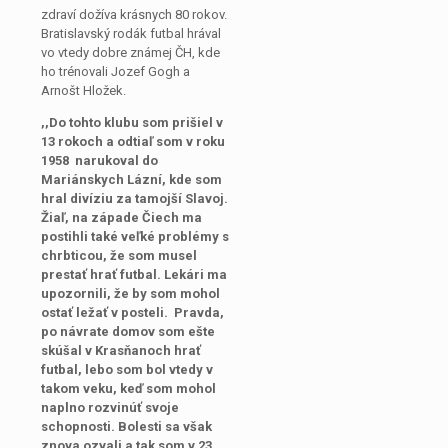
zdraví dožíva krásnych 80 rokov.
Bratislavský rodák futbal hrával
vo vtedy dobre známej ČH, kde
ho trénovali Jozef Gogh a
Arnošt Hložek.
,,Do tohto klubu som prišiel v
13 rokoch a odtiaľ som v roku
1958 narukoval do
Mariánskych Lázní, kde som
hral divíziu za tamojší Slavoj.
Žiaľ, na západe Čiech ma
postihli také veľké problémy s
chrbticou, že som musel
prestať hrať futbal. Lekári ma
upozornili, že by som mohol
ostať ležať v posteli. Pravda,
po návrate domov som ešte
skúšal v Krasňanoch hrať
futbal, lebo som bol vtedy v
takom veku, keď som mohol
naplno rozvinúť svoje
schopnosti. Bolesti sa však
znova ozvali a tak som v 23