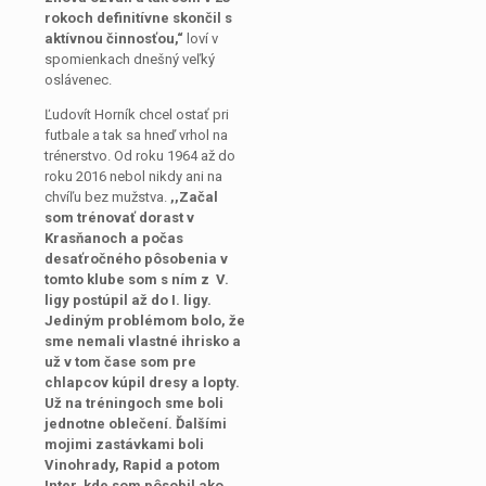
rokoch definitívne skončil s
aktívnou činnosťou,“
loví v
spomienkach dnešný veľký
oslávenec.
Ľudovít Horník chcel ostať pri
futbale a tak sa hneď vrhol na
trénerstvo. Od roku 1964 až do
roku 2016 nebol nikdy ani na
chvíľu bez mužstva.
,,Začal
som trénovať dorast v
Krasňanoch a počas
desaťročného pôsobenia v
tomto klube som s ním z V.
ligy postúpil až do I. ligy.
Jediným problémom bolo, že
sme nemali vlastné ihrisko a
už v tom čase som pre
chlapcov kúpil dresy a lopty.
Už na tréningoch sme boli
jednotne oblečení. Ďalšími
mojimi zastávkami boli
Vinohrady, Rapid a potom
Inter, kde som pôsobil ako