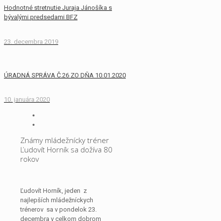
Hodnotné stretnutie Juraja Jánošíka s
bývalými predsedami BFZ
23. decembra 2019
ÚRADNÁ SPRÁVA Č.26 ZO DŇA 10.01.2020
10. januára 2020
Známy mládežnícky tréner
Ľudovít Horník sa dožíva 80
rokov
Ľudovít Horník, jeden z
najlepších mládežníckych
trénerov sa v pondelok 23.
decembra v celkom dobrom