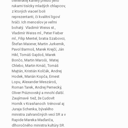
trénerskej kariéry prešlo jeho
rukami tisícky mladých chlapcov,
z ktorých viacerí boli
reprezentanti, či kvalitní ligoví
hráči. Ich menoslov je veľmi
bohatý. Vladimír Weiss st.,
Vladimír Weiss ml., Peter Fieber
ml., Filip Mentel, bratia Szabovci,
Štefan Maixner, Martin Jurkemik,
Pavol Barmoš, Marek Krejčí, Ján
Hikl, Tomáš Gajdoš, Marek
Bončo, Martin Maroši, Matej
Chlebo, Martin Krnáč, Tomáš
Majtán, Kristián Kolčák, Andrej
Hodek, Marián Kopča, Ernest
Lopu, Alexander Meszároš,
Roman Tarek, Andrej Pernecký,
Oliver Práznovský a mnohí ďalší.
Zaujímavé tiež, že Ľudovít
Horník v Krasňanoch trénoval aj
Juraja Schenka, bývalého
ministra zahraničných vecí SR a v
Rapide Mareka Maďariča,
dlhoročného ministra kultúry SR.