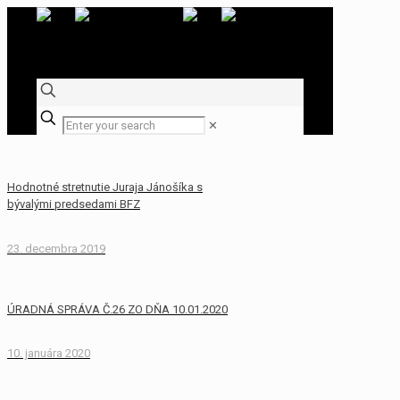
✕
Hodnotné stretnutie Juraja Jánošíka s
bývalými predsedami BFZ
23. decembra 2019
ÚRADNÁ SPRÁVA Č.26 ZO DŇA 10.01.2020
10. januára 2020