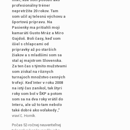
profesionálny tréner
nepretržite 20 rokov. Tam
som učil aj telesnú výchovu a
športovú prípravu. Na
Pasienky ma pritiahli moji
kamaráti Gusto Mráz a Miro
Gajdoš. Boli časy, keď som
išiel s chlapcami od
prípravky až po starších
žiakov a s mladšími som sa
stal aj majstrom Slovenska.
Za ten čas s týmito mužstvami
som získal na rôznych
turnajoch množstvo cenných
trofejí. Keď Inter v roku 2008
na istý čas zanikol, tak štyri
roky som bol v ŠKP a potom
som sa na dva roky vrátil do
Interu, ale už to tam nebolo
také dobré ako voľakedy ,“
vraví Ľ. Horník.
Počas 52-ročnej neuveriteľnej