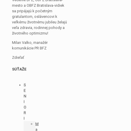
mesto a OBFZ Bratislava-vidiek
sa pripájajú k početným
gratulantom, oslávencovi k
veľkému životnému jubileu želajú
veľa zdravia, rodinnej pohody a
životného optimizmu!
Milan Valko, manažér
komunikácie PR BFZ
Zdieľať
SÚŤAŽE
S
E
N
I
O
R
I
M
a