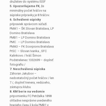
družstiev do systému ISSF
5. Upozorňujeme FK
, že
minimálny počet hráčov na
súpiske prípravky je 8 hráčov.
6. Schválené súpisky
prípraviek správcom súťaží.
PMA1 – ŠK Slovan Bratislava, LP
Domino Bratislava
PMB1 – LP Domino Bratislava
PMC – LP Domino Bratislavs
PMA3 – FK Scorpions Bratislava
PrSC – Slovan Ivanka , SFC
Kalinkovo / hráč Šimon
Podstrelenec 1332699 – doplniť
fotografiu /
7. Neschválená súpiska
Záhoran Jakubov –
nedostatočný počet hráčov / len
7 /, doplniť trenera, vedúceho,
zástupcu klubu
8. KM berie na vedomie
pripomienku FC Petržalka 1898
ohľadne nesprávne uvedeného
hracieho času 2.kola PMB1 v