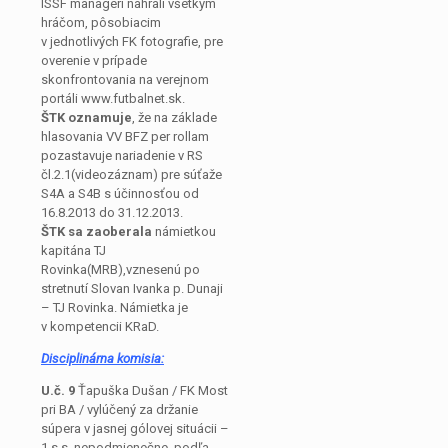
ISSF manageri nahrali všetkým
hráčom, pôsobiacim
v jednotlivých FK fotografie, pre
overenie v prípade
skonfrontovania na verejnom
portáli www.futbalnet.sk.
ŠTK oznamuje
, že na základe
hlasovania VV BFZ per rollam
pozastavuje nariadenie v RS
čl.2.1(videozáznam) pre súťaže
S4A a S4B s účinnosťou od
16.8.2013 do 31.12.2013.
ŠTK sa zaoberala
námietkou
kapitána TJ
Rovinka(MRB),vznesenú po
stretnutí Slovan Ivanka p. Dunaji
– TJ Rovinka. Námietka je
v kompetencii KRaD.
Disciplinárna komisia:
U.č. 9
Ťapuška Dušan / FK Most
pri BA / vylúčený za držanie
súpera v jasnej gólovej situácii –
1 s.s. nepodmienečne, podľa