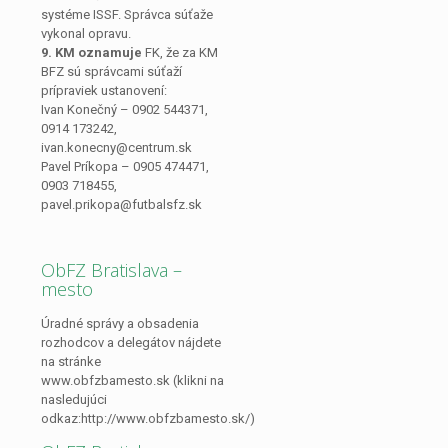
systéme ISSF. Správca súťaže
vykonal opravu.
9. KM oznamuje
FK, že za KM
BFZ sú správcami súťaží
prípraviek ustanovení:
Ivan Konečný – 0902 544371,
0914 173242,
ivan.konecny@centrum.sk
Pavel Príkopa – 0905 474471,
0903 718455,
pavel.prikopa@futbalsfz.sk
ObFZ Bratislava –
mesto
Úradné správy a obsadenia
rozhodcov a delegátov nájdete
na stránke
www.obfzbamesto.sk (klikni na
nasledujúci
odkaz:http://www.obfzbamesto.sk/)