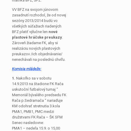
matrika BFZ, SFZ.
VV BFZ na svojom júnovom
zasadnutí rozhodol, že od novej
sezóny 2013/2014 budú vo
všetkých súťažiach riadených
BFZ platiť výlučne len
nové
plastové hráčske preukazy
.
Zároveň žiadame FK, aby si
realizáciu nových plastových
preukazov /ich objednávanie/
nenechávali na poslednú chvíľu.
Komisia mládeže:
1.
Nakoľko sa v sobotu
14.9.2013 na štadione FK Rača
uskutoční futbalový turnaj “
Memoriál bývalého predsedu FK
Rača p.Sedramača “ nariaďuje
KM odohrať stretnutia 3.kola
PMA1, PMB1, PMC medzi
družstvami FK Rača – ŠK SFM
Senec nasledovne:
PMA1 – nedeľa 15.9. o 15,00