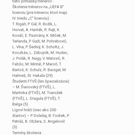
tieto prihlášky trénerov :
Školenie trénerov na „UEFA B“
licenciu (pre trénerov, ktorí majú
IV. triedu „C“ licenciu) :
T. Rigáň, P. Gál, R. Božik, L.
Horvat, A. Hanták, R. Rajt, K.
Kováč, E. Pazmány, K. Miček, M.
Terlanda, P. Gaži, M. Pohrebovič,
L. Vlna, P. Šedivý, K. Scholtz, J.
Koczkás, L. Zábojník, M. Hudec,
J. Polák, R. Nagy, V. Matovič, R.
Fabšo, M. Mintál, P. Maroň, T.
Bartoš, K. Schulz, R. Bacigal, M.
Halmeš, St. Hakala (29)
Študenti FTVŠ (len špecializácia)
– M. Ďanovský (FTVŠ), L.
Martinka (FTVŠ), M. Tvarožek
(FTVŠ), L. Dragula (FTVŠ), T.
Balga (5)
Ligoví hráči (viac ako 200
štartov) – P. Doležaj, B. Fodrek, P.
Petráš, B. Obžera, S. Angelovič
(5)
Termíny školenia :