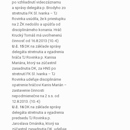
po vzhliadnutí videozáznamu
a správy delegáta p. Brodyho zo
stretnutia FK Sl. Ivanka – TJ
Rovinka usúdila, že k priestupku
na 2 ŽK nedošlo a upúšťa od
disciplinárneho konania. Hráč
Krucký Tomáš má uvoľnenenú
činnosť od 16.8.2013 (10.-€)
U.č. 15
DK na základe správy
delegáta stretnutia a vyjadrenia
hráča TJ Rovinka p. Kanisa
Mariána, ktorý sa zúčastnil
zasadnutia DK, za HNS po
stretnutí FK Sl. Ivanka – TJ
Rovinka udeľuje disciplinárne
opatrenie hráčovi Kanis Marián –
zastavenie činnosti
nepodmienečne na 2 s.s. od
12.8.2013. (10.-€)
U.č. 16
DK na základe správy
delegáta stretnutia a vyjadrenia
predsedu TJ Rovinka p.
Jaroslava Ománika, ktorý sa
zúčastnil zasadnutia DK, udeľuje