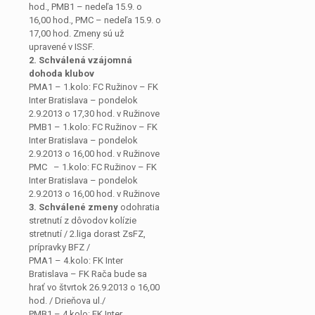
hod., PMB1 – nedeľa 15.9. o
16,00 hod., PMC – nedeľa 15.9. o
17,00 hod. Zmeny sú už
upravené v ISSF.
2. Schválená vzájomná
dohoda klubov
PMA1 – 1.kolo: FC Ružinov – FK
Inter Bratislava – pondelok
2.9.2013 o 17,30 hod. v Ružinove
PMB1 – 1.kolo: FC Ružinov – FK
Inter Bratislava – pondelok
2.9.2013 o 16,00 hod. v Ružinove
PMC – 1.kolo: FC Ružinov – FK
Inter Bratislava – pondelok
2.9.2013 o 16,00 hod. v Ružinove
3. Schválené zmeny
odohratia
stretnutí z dôvodov kolízie
stretnutí / 2.liga dorast ZsFZ,
prípravky BFZ /
PMA1 – 4.kolo: FK Inter
Bratislava – FK Rača bude sa
hrať vo štvrtok 26.9.2013 o 16,00
hod. / Drieňova ul./
PMB1 – 4.kolo: FK Inter