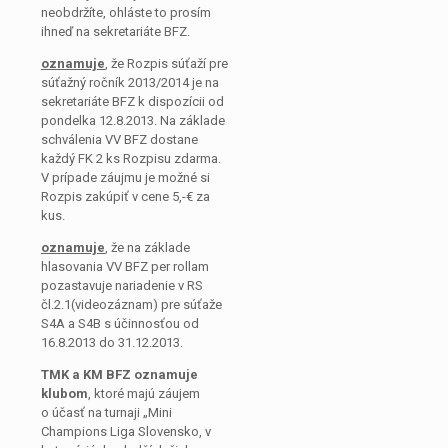
neobdržíte, ohláste to prosím
ihneď na sekretariáte BFZ.
oznamuje
, že Rozpis súťaží pre
súťažný ročník 2013/2014 je na
sekretariáte BFZ k dispozícii od
pondelka 12.8.2013. Na základe
schválenia VV BFZ dostane
každý FK 2 ks Rozpisu zdarma.
V prípade záujmu je možné si
Rozpis zakúpiť v cene 5,-€ za
kus.
oznamuje
, že na základe
hlasovania VV BFZ per rollam
pozastavuje nariadenie v RS
čl.2.1(videozáznam) pre súťaže
S4A a S4B s účinnosťou od
16.8.2013 do 31.12.2013.
TMK a KM BFZ oznamuje
klubom
, ktoré majú záujem
o účasť na turnaji „Mini
Champions Liga Slovensko, v