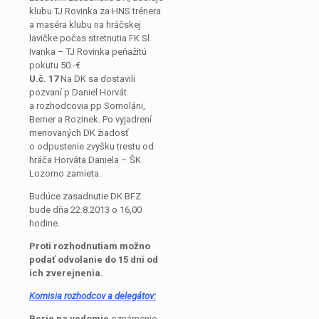
klubu TJ Rovinka za HNS trénera
a maséra klubu na hráčskej
lavičke počas stretnutia FK Sl.
Ivanka – TJ Rovinka peňažitú
pokutu 50.-€
U.č. 17
Na DK sa dostavili
pozvaní p Daniel Horvát
a rozhodcovia pp Somoláni,
Berner a Rozinek. Po vyjadrení
menovaných DK žiadosť
o odpustenie zvyšku trestu od
hráča Horváta Daniela – ŠK
Lozorno zamieta.
Budúce zasadnutie DK BFZ
bude dňa 22.8.2013 o 16,00
hodine.
Proti rozhodnutiam možno
podať odvolanie do 15 dní od
ich zverejnenia.
Komisia rozhodcov a delegátov:
Berie na vedomie
oznámenie