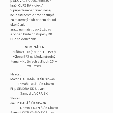
p.SKOVAJSA 0902 658530 /
hráči ObFZ BA vidiek /.
V prípade neospravedlnenej
neúčasti nesmie hráč nastúpiť
za materský klub sedem dní od
ukončenia
zrazu na majstrovský zápas
a prípad bude odstúpený DK
BFZ na doriešenie.
NOMINÁCIA
hráčov U-15 (nar. po 1.1.1999)
výberu BFZ na Medzinárodný
turnaj v Košiciach v dňoch 25. –
29.8.2013
Hráči :
Martin HAJTMÁNEK ŠK Slovan
Tomaš RYBÁR ŠK Slovan
Filip ŠIMORA ŠK Slovan
Samuel LIVORA ŠK
Slovan
Jakub BALÁŽ ŠK Slovan
Dominik DANIŠ ŠK Slovan
Samuel KOZLOVSKÝ ŠK Slovan