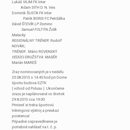
Lukáš VILIM FK Inter
Adam SITH D. N. Ves
Dominik ŠUSTA FK Inter
Patrik BORIS FC Petržálka
Dávid ŠTEVÍK LP Domino
Samuel FOLTÝN Žolík
Malacky
REGIONÁLNY TRÉNER:
Rudolf
NOVÁK;
TRÉNER :
Mário ROVENSKÝ
VEDÚCI DRUŽSTVA: MASÉR:
Marián MAREŠ
Zraz nominovaných je v nedeľu
25.08.2013 o 14.45 hod pri Dome
športu budova SZTK
( vchod od Polusu ). Ukončenie
zrazu je naplánované vo štvrtok
29.8.2013 cca 19.00
Priniesť si treba športovú
tréningovú výstroj a preukaz
poistenca!
Prípadné ospravedlnenie je
potrebné nahlásiť na t. č. p.