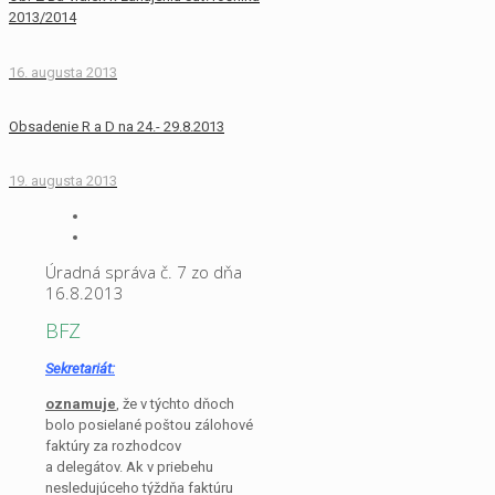
2013/2014
16. augusta 2013
Obsadenie R a D na 24.- 29.8.2013
19. augusta 2013
Úradná správa č. 7 zo dňa
16.8.2013
BFZ
Sekretariát:
oznamuje
, že v týchto dňoch
bolo posielané poštou zálohové
faktúry za rozhodcov
a delegátov. Ak v priebehu
nesledujúceho týždňa faktúru