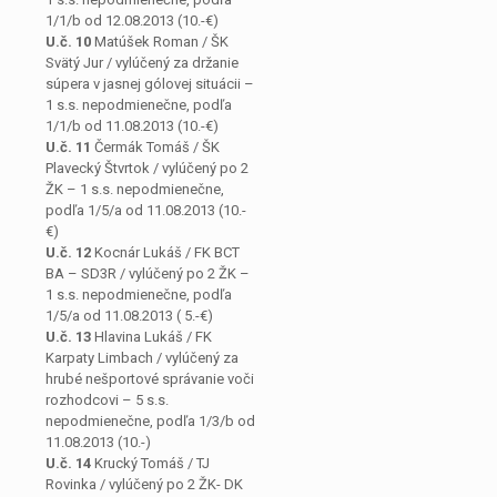
1/1/b od 12.08.2013 (10.-€)
U.č. 10
Matúšek Roman / ŠK
Svätý Jur / vylúčený za držanie
súpera v jasnej gólovej situácii –
1 s.s. nepodmienečne, podľa
1/1/b od 11.08.2013 (10.-€)
U.č. 11
Čermák Tomáš / ŠK
Plavecký Štvrtok / vylúčený po 2
ŽK – 1 s.s. nepodmienečne,
podľa 1/5/a od 11.08.2013 (10.-
€)
U.č. 12
Kocnár Lukáš / FK BCT
BA – SD3R / vylúčený po 2 ŽK –
1 s.s. nepodmienečne, podľa
1/5/a od 11.08.2013 ( 5.-€)
U.č. 13
Hlavina Lukáš / FK
Karpaty Limbach / vylúčený za
hrubé nešportové správanie voči
rozhodcovi – 5 s.s.
nepodmienečne, podľa 1/3/b od
11.08.2013 (10.-)
U.č. 14
Krucký Tomáš / TJ
Rovinka / vylúčený po 2 ŽK- DK