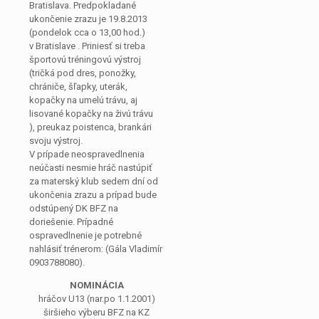
Bratislava. Predpokladané
ukončenie zrazu je 19.8.2013
(pondelok cca o 13,00 hod.)
v Bratislave . Priniesť si treba
športovú tréningovú výstroj
(tričká pod dres, ponožky,
chrániče, šľapky, uterák,
kopačky na umelú trávu, aj
lisované kopačky na živú trávu
), preukaz poistenca, brankári
svoju výstroj.
V prípade neospravedlnenia
neúčasti nesmie hráč nastúpiť
za materský klub sedem dní od
ukončenia zrazu a prípad bude
odstúpený DK BFZ na
doriešenie. Prípadné
ospravedlnenie je potrebné
nahlásiť trénerom: (Gála Vladimír
0903788080).
NOMINÁCIA
hráčov U13 (nar.po 1.1.2001)
širšieho výberu BFZ na KZ