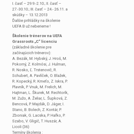
I. časť – 29.9.-2.10.; II. časť –
27.-30.10.; III. časť – 24.- 26.11. a
skúšky – 13.12.2013
Ďalšie prihlášky na školenie
UEFA B už neberieme !
Školenie trénerov na UEFA
Grassroots „C“ licenciu
(základné školenie pre
začínajúcich trénerov):
A. Bezák, M. Hybský, J. Hroš, M.
Pokorný, Z. Kolmósi, J. Hulman,
R. Nosko, Ľ. Trstenovič, R.
Schubert, A. Pavlíček, O. Blažek,
R. Kopecký, R. Kmeťo, Z. Iskra, P.
Plavník, P. Vnuk, M. Frelich, M.
Hajtman, L. Škurek, M. Rechtorík,
M. Zužo, A. Želiar, L. Šupková, Z.
Bencová, P. Majdák, D. Jáger, I.
Stano, B. Bolech, Z. Kontár, P.
Zboniak, G. Lacska, P. Haľko, P.
Szabo, V. Gligič, T. Huszár, A.
Licoli (36)
Termíny školenia :