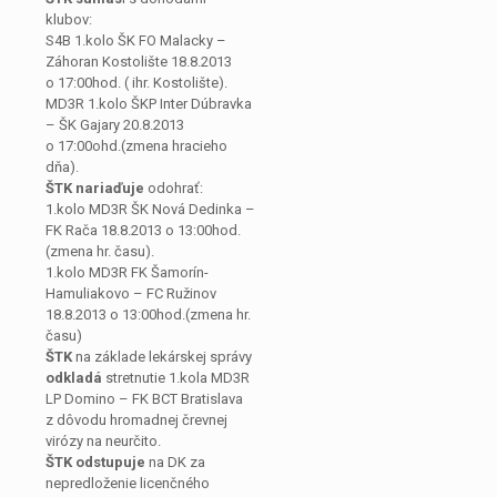
klubov:
S4B 1.kolo ŠK FO Malacky –
Záhoran Kostolište 18.8.2013
o 17:00hod. ( ihr. Kostolište).
MD3R 1.kolo ŠKP Inter Dúbravka
– ŠK Gajary 20.8.2013
o 17:00ohd.(zmena hracieho
dňa).
ŠTK nariaďuje
odohrať:
1.kolo MD3R ŠK Nová Dedinka –
FK Rača 18.8.2013 o 13:00hod.
(zmena hr. času).
1.kolo MD3R FK Šamorín-
Hamuliakovo – FC Ružinov
18.8.2013 o 13:00hod.(zmena hr.
času)
ŠTK
na základe lekárskej správy
odkladá
stretnutie 1.kola MD3R
LP Domino – FK BCT Bratislava
z dôvodu hromadnej črevnej
virózy na neurčito.
ŠTK odstupuje
na DK za
nepredloženie licenčného