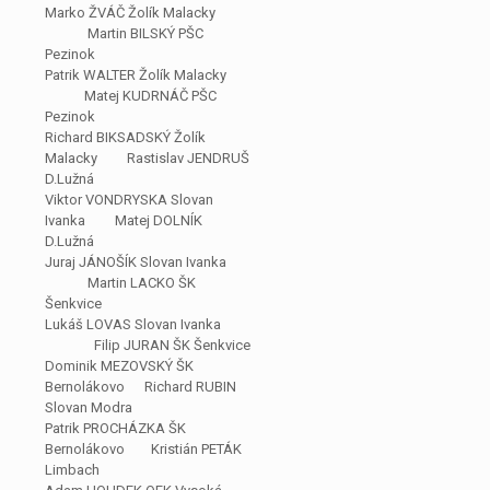
Marko ŽVÁČ Žolík Malacky
Martin BILSKÝ PŠC
Pezinok
Patrik WALTER Žolík Malacky
Matej KUDRNÁČ PŠC
Pezinok
Richard BIKSADSKÝ Žolík
Malacky Rastislav JENDRUŠ
D.Lužná
Viktor VONDRYSKA Slovan
Ivanka Matej DOLNÍK
D.Lužná
Juraj JÁNOŠÍK Slovan Ivanka
Martin LACKO ŠK
Šenkvice
Lukáš LOVAS Slovan Ivanka
Filip JURAN ŠK Šenkvice
Dominik MEZOVSKÝ ŠK
Bernolákovo Richard RUBIN
Slovan Modra
Patrik PROCHÁZKA ŠK
Bernolákovo Kristián PETÁK
Limbach