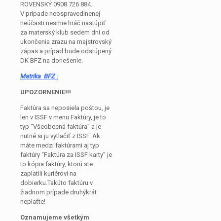
ROVENSKÝ 0908 726 884.
V prípade neospravedlnenej
neúčasti nesmie hráč nastúpiť
za materský klub sedem dní od
ukončenia zrazu na majstrovský
zápas a prípad bude odstúpený
DK BFZ na doriešenie.
Matrika BFZ :
UPOZORNENIE!!!
Faktúra sa neposiela poštou, je
len v ISSF v menu Faktúry, je to
typ “Všeobecná faktúra” a je
nutné si ju vytlačiť z ISSF. Ak
máte medzi faktúrami aj typ
faktúry “Faktúra za ISSF karty” je
to kópia faktúry, ktorú ste
zaplatili kuriérovi na
dobierku.Takúto faktúru v
žiadnom prípade druhýkrát
neplaťte!
Oznamujeme všetkým