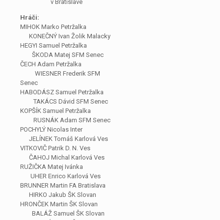
v Bratislave
Hráči:
MIHOK Marko Petržalka
KONEČNÝ Ivan Žolik Malacky
HEGYI Samuel Petržalka
ŠKODA Matej SFM Senec
ČECH Adam Petržalka
WIESNER Frederik SFM
Senec
HABODÁSZ Samuel Petržalka
TAKÁCS Dávid SFM Senec
KOPŠÍK Samuel Petržalka
RUSNÁK Adam SFM Senec
POCHYLÝ Nicolas Inter
JELÍNEK Tomáš Karlová Ves
VITKOVIČ Patrik D. N. Ves
ČAHOJ Michal Karlová Ves
RUŽIČKA Matej Ivánka
UHER Enrico Karlová Ves
BRUNNER Martin FA Bratislava
HIRKO Jakub ŠK Slovan
HRONČEK Martin ŠK Slovan
BALÁŽ Samuel ŠK Slovan