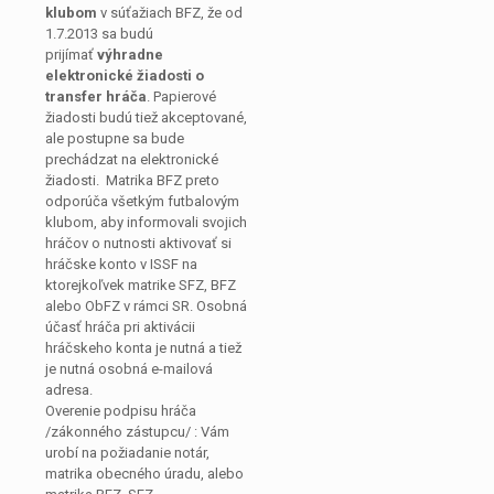
klubom
v súťažiach BFZ, že od
1.7.2013 sa budú
prijímať
výhradne
elektronické žiadosti o
transfer hráča
. Papierové
žiadosti budú tiež akceptované,
ale postupne sa bude
prechádzat na elektronické
žiadosti. Matrika BFZ preto
odporúča všetkým futbalovým
klubom, aby informovali svojich
hráčov o nutnosti aktivovať si
hráčske konto v ISSF na
ktorejkoľvek matrike SFZ, BFZ
alebo ObFZ v rámci SR. Osobná
účasť hráča pri aktivácii
hráčskeho konta je nutná a tiež
je nutná osobná e-mailová
adresa.
Overenie podpisu hráča
/zákonného zástupcu/ : Vám
urobí na požiadanie notár,
matrika obecného úradu, alebo