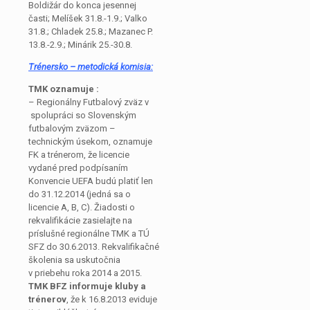
Boldižár do konca jesennej
časti; Melíšek 31.8.-1.9.; Valko
31.8.; Chladek 25.8.; Mazanec P.
13.8.-2.9.; Minárik 25.-30.8.
Trénersko – metodická komisia:
TMK oznamuje :
– Regionálny Futbalový zväz v
spolupráci so Slovenským
futbalovým zväzom –
technickým úsekom, oznamuje
FK a trénerom, že licencie
vydané pred podpísaním
Konvencie UEFA budú platiť len
do 31.12.2014 (jedná sa o
licencie A, B, C). Žiadosti o
rekvalifikácie zasielajte na
príslušné regionálne TMK a TÚ
SFZ do 30.6.2013. Rekvalifikačné
školenia sa uskutočnia
v priebehu roka 2014 a 2015.
TMK BFZ informuje kluby a
trénerov
, že k 16.8.2013 eviduje