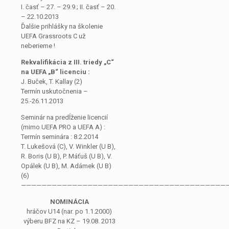
I. časť – 27. – 29.9.; II. časť – 20.
– 22.10.2013
Ďalšie prihlášky na školenie
UEFA Grassroots C už
neberieme !
Rekvalifikácia z III. triedy „C“
na UEFA „B“ licenciu :
J. Buček, T. Kallay (2)
Termín uskutočnenia –
25.-26.11.2013
Seminár na predĺženie licencií
(mimo UEFA PRO a UEFA A) :
Termín seminára : 8.2.2014
T. Lukešová (C), V. Winkler (U B),
R. Boris (U B), P. Máťuš (U B), V.
Opálek (U B), M. Adámek (U B)
(6)
————————————————————————————————————————
NOMINÁCIA
hráčov U14 (nar. po 1.1.2000)
výberu BFZ na KZ – 19.08. 2013