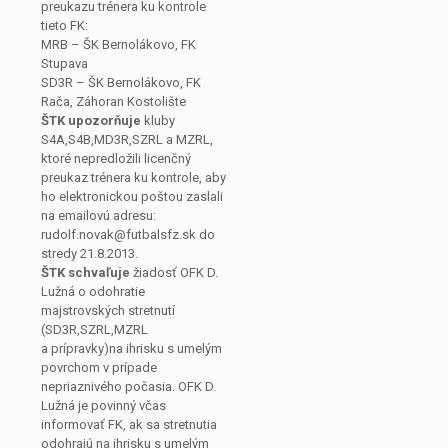
preukazu trénera ku kontrole
tieto FK:
MRB – ŠK Bernolákovo, FK
Stupava
SD3R – ŠK Bernolákovo, FK
Rača, Záhoran Kostolište
ŠTK upozorňuje
kluby
S4A,S4B,MD3R,SZRL a MZRL,
ktoré nepredložili licenčný
preukaz trénera ku kontrole, aby
ho elektronickou poštou zaslali
na emailovú adresu:
rudolf.novak@futbalsfz.sk do
stredy 21.8.2013.
ŠTK schvaľuje
žiadosť OFK D.
Lužná o odohratie
majstrovských stretnutí
(SD3R,SZRL,MZRL
a prípravky)na ihrisku s umelým
povrchom v prípade
nepriaznivého počasia. OFK D.
Lužná je povinný včas
informovať FK, ak sa stretnutia
odohrajú na ihrisku s umelým