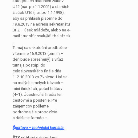
kategóriách mladších žiakov
U12 (nar. po 1.1.2002) a starších
žiačok U16 (nar. po 1.1.1998),
aby sa prihlásili písomne do
19.8.2013 na adresu sekretariátu
BFZ – úsek mládeže, alebo na e-
mail : rudolf.novak@futbalsfz.sk
.
Turnaj sa uskutoční predbežne
v termíne 16.9.2013 (termín –
deň bude spresnený) a víťaz
turnaja postúpi do
celoslovenského finále dňa
1.-2.10.2013 vo Zvolene. Hrá sa
na malých umelých trávach –
mini ihriskách, počet hráčov
(4+1). Účastníci si hradia len
cestovné a poistenie. Pre
záujemcov pošleme
podrobnejšie propozície
a ďalšie informácie.
Športovo – technická komisia:
ŠTK súhlas
í s dohodami