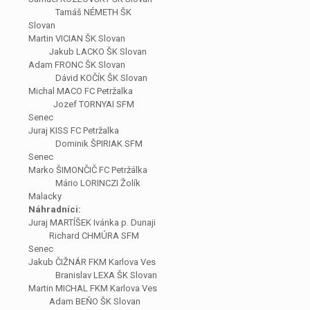
Tamáš NÉMETH ŠK
Slovan
Martin VICIAN ŠK Slovan
Jakub LACKO ŠK Slovan
Adam FRONC ŠK Slovan
Dávid KOČÍK ŠK Slovan
Michal MACO FC Petržalka
Jozef TORNYAI SFM
Senec
Juraj KISS FC Petržalka
Dominik ŠPIRIAK SFM
Senec
Marko ŠIMONČIČ FC Petržálka
Mário LORINCZI Žolík
Malacky
Náhradníci:
Juraj MARTÍŠEK Ivánka p. Dunaji
Richard CHMÚRA SFM
Senec
Jakub ČIŽNÁR FKM Karlova Ves
Branislav LEXA ŠK Slovan
Martin MICHAL FKM Karlova Ves
Adam BEŇO ŠK Slovan