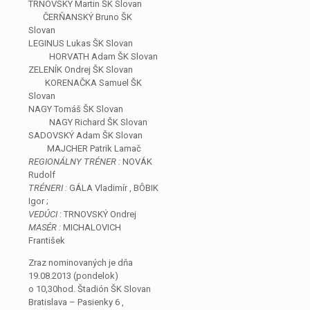
TRNOVSKÝ Martin ŠK Slovan
ČERŇANSKÝ Bruno ŠK
Slovan
LEGINUS Lukas ŠK Slovan
HORVATH Adam ŠK Slovan
ZELENÍK Ondrej ŠK Slovan
KORENAČKA Samuel ŠK
Slovan
NAGY Tomáš ŠK Slovan
NAGY Richard ŠK Slovan
SADOVSKÝ Adam ŠK Slovan
MAJCHER Patrik Lamač
REGIONÁLNY TRÉNER :
NOVÁK
Rudolf
TRÉNERI :
GÁLA Vladimír , BÔBIK
Igor ;
VEDÚCI
: TRNOVSKÝ Ondrej
MASÉR :
MICHALOVICH
František
Zraz nominovaných je dňa
19.08.2013 (pondelok)
o 10,30hod. Štadión ŠK Slovan
Bratislava – Pasienky 6 ,