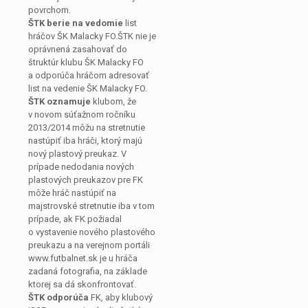
povrchom.
ŠTK berie na vedomie
list
hráčov ŠK Malacky FO.ŠTK nie je
oprávnená zasahovať do
štruktúr klubu ŠK Malacky FO
a odporúča hráčom adresovať
list na vedenie ŠK Malacky FO.
ŠTK oznamuje
klubom, že
v novom súťažnom ročníku
2013/2014 môžu na stretnutie
nastúpiť iba hráči, ktorý majú
nový plastový preukaz. V
prípade nedodania nových
plastových preukazov pre FK
môže hráč nastúpiť na
majstrovské stretnutie iba v tom
prípade, ak FK požiadal
o vystavenie nového plastového
preukazu a na verejnom portáli
www.futbalnet.sk je u hráča
zadaná fotografia, na základe
ktorej sa dá skonfrontovať.
ŠTK odporúča
FK, aby klubový