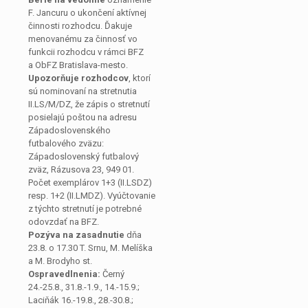
F. Jancuru o ukončení aktívnej
činnosti rozhodcu. Ďakuje
menovanému za činnosť vo
funkcii rozhodcu v rámci BFZ
a ObFZ Bratislava-mesto.
Upozorňuje rozhodcov
, ktorí
sú nominovaní na stretnutia
II.LS/M/DZ, že zápis o stretnutí
posielajú poštou na adresu
Západoslovenského
futbalového zväzu:
Západoslovenský futbalový
zväz, Rázusova 23, 949 01.
Počet exemplárov 1+3 (II.LSDZ)
resp. 1+2 (II.LMDZ). Vyúčtovanie
z týchto stretnutí je potrebné
odovzdať na BFZ.
Pozýva na zasadnutie
dňa
23.8. o 17.30 T. Srnu, M. Melíška
a M. Brodyho st.
Ospravedlnenia:
Černý
24.-25.8., 31.8.-1.9., 14.-15.9.;
Laciňák 16.-19.8., 28.-30.8.;