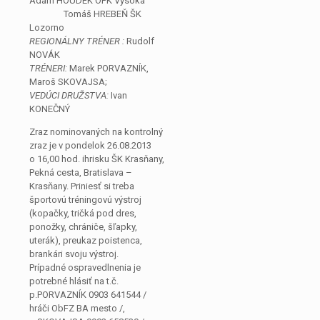
Adam HOUDEK OFK Vysoká
Tomáš HREBEŇ ŠK
Lozorno
REGIONÁLNY TRÉNER :
Rudolf
NOVÁK
TRÉNERI:
Marek PORVAZNÍK,
Maroš SKOVAJSA;
VEDÚCI DRUŽSTVA:
Ivan
KONEČNÝ
Zraz nominovaných na kontrolný
zraz je v pondelok 26.08.2013
o 16,00 hod. ihrisku ŠK Krasňany,
Pekná cesta, Bratislava –
Krasňany. Priniesť si treba
športovú tréningovú výstroj
(kopačky, tričká pod dres,
ponožky, chrániče, šľapky,
uterák), preukaz poistenca,
brankári svoju výstroj.
Prípadné ospravedlnenia je
potrebné hlásiť na t.č.
p.PORVAZNÍK 0903 641544 /
hráči ObFZ BA mesto /,