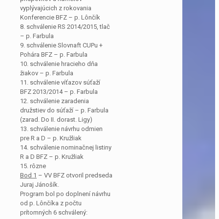
vyplývajúcich z rokovania
Konferencie BFZ – p. Lônčík
8. schválenie RS 2014/2015, tlač
– p. Farbula
9. schválenie Slovnaft CUPu +
Pohára BFZ – p. Farbula
10. schválenie hracieho dňa
žiakov – p. Farbula
11. schválenie víťazov súťaží
BFZ 2013/2014 – p. Farbula
12. schválenie zaradenia
družstiev do súťaží – p. Farbula
(zarad. Do II. dorast. Ligy)
13. schválenie návrhu odmien
pre R a D – p. Kružliak
14. schválenie nominačnej listiny
R a D BFZ – p. Kružliak
15. rôzne
Bod 1
– VV BFZ otvoril predseda
Juraj Jánošík.
Program bol po doplnení návrhu
od p. Lônčíka z počtu
prítomných 6 schválený: