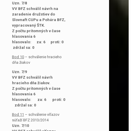
Uzn. 7/8
VV BFZ schválil návrh na
zaradenie družstiev do
Slovnaft CUPu a Pohára BFZ,
vypracovaný ŠTK.
Z počtu prítomných v čase
hlasovania 6
hlasovalo: za: 6 proti: 0
zdržal sa: 0
Bod 10
– schválenie hracieho
dňa žiakov
Uzn. 7/9
VV BFZ schválil návrh
hracieho dňa žiakov.
Z počtu prítomných v čase
hlasovania 6
hlasovalo: za: 6 proti: 0
zdržal sa: 0
Bod 11
– schválenie víťazov
súťaží BFZ 2013/2014
Uzn. 7/10