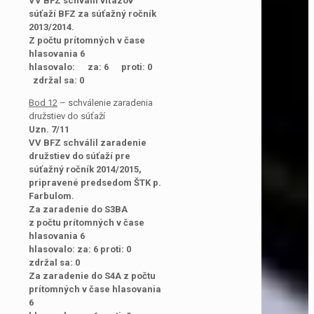
VV BFZ schválil víťazov
súťaží BFZ za súťažný ročník
2013/2014.
Z počtu prítomných v čase
hlasovania 6
hlasovalo: za: 6 proti: 0
zdržal sa: 0
Bod 12
– schválenie zaradenia
družstiev do súťaží
Uzn. 7/11
VV BFZ schválil zaradenie
družstiev do súťaží pre
súťažný ročník 2014/2015,
pripravené predsedom ŠTK p.
Farbulom.
Za zaradenie do S3BA
z počtu prítomných v čase
hlasovania 6
hlasovalo: za: 6 proti: 0
zdržal sa: 0
Za zaradenie do S4A z počtu
prítomných v čase hlasovania
6