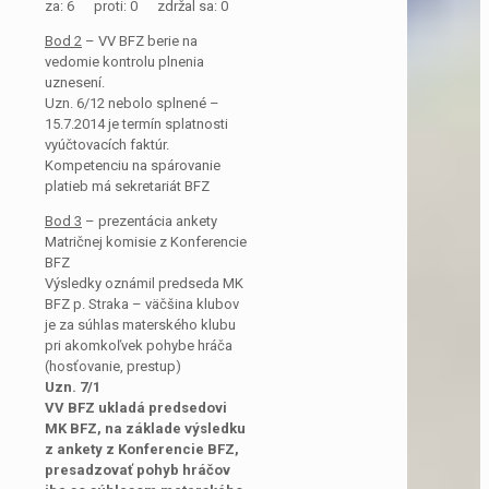
za: 6 proti: 0 zdržal sa: 0
Bod 2
– VV BFZ berie na
vedomie kontrolu plnenia
uznesení.
Uzn. 6/12 nebolo splnené –
15.7.2014 je termín splatnosti
vyúčtovacích faktúr.
Kompetenciu na spárovanie
platieb má sekretariát BFZ
Bod 3
– prezentácia ankety
Matričnej komisie z Konferencie
BFZ
Výsledky oznámil predseda MK
BFZ p. Straka – väčšina klubov
je za súhlas materského klubu
pri akomkoľvek pohybe hráča
(hosťovanie, prestup)
Uzn. 7/1
VV BFZ ukladá predsedovi
MK BFZ, na základe výsledku
z ankety z Konferencie BFZ,
presadzovať pohyb hráčov