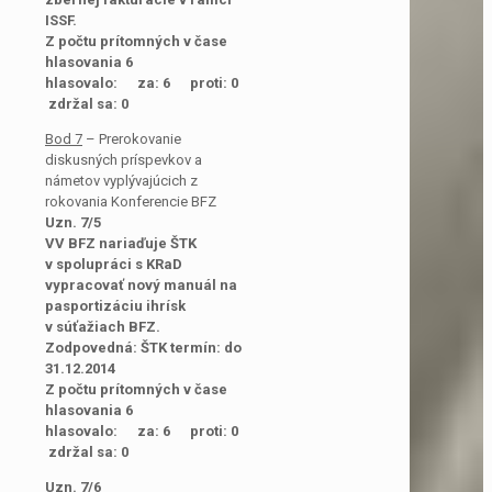
ISSF.
Z počtu prítomných v čase
hlasovania 6
hlasovalo: za: 6 proti: 0
zdržal sa: 0
Bod 7
– Prerokovanie
diskusných príspevkov a
námetov vyplývajúcich z
rokovania Konferencie BFZ
Uzn. 7/5
VV BFZ nariaďuje ŠTK
v spolupráci s KRaD
vypracovať nový manuál na
pasportizáciu ihrísk
v súťažiach BFZ.
Zodpovedná: ŠTK termín: do
31.12.2014
Z počtu prítomných v čase
hlasovania 6
hlasovalo: za: 6 proti: 0
zdržal sa: 0
Uzn. 7/6