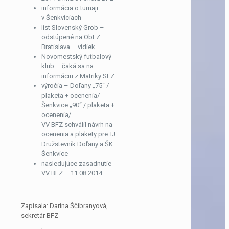
informácia o turnaji
v Šenkviciach
list Slovenský Grob –
odstúpené na ObFZ
Bratislava – vidiek
Novomestský futbalový
klub – čaká sa na
informáciu z Matriky SFZ
výročia – Doľany „75“ /
plaketa + ocenenia/
Šenkvice „90“ / plaketa +
ocenenia/
VV BFZ schválil návrh na
ocenenia a plakety pre TJ
Družstevník Doľany a ŠK
Šenkvice
nasledujúce zasadnutie
VV BFZ – 11.08.2014
Zapísala: Darina Ščibranyová,
sekretár BFZ