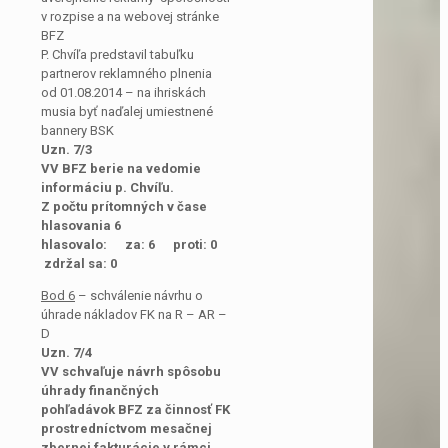
v rozpise a na webovej stránke
BFZ
P. Chvíľa predstavil tabuľku
partnerov reklamného plnenia
od 01.08.2014 – na ihriskách
musia byť naďalej umiestnené
bannery BSK
Uzn. 7/3
VV BFZ berie na vedomie
informáciu p. Chvíľu.
Z počtu prítomných v čase
hlasovania 6
hlasovalo: za: 6 proti: 0
zdržal sa: 0
Bod 6
– schválenie návrhu o
úhrade nákladov FK na R – AR –
D
Uzn. 7/4
VV schvaľuje návrh spôsobu
úhrady finančných
pohľadávok BFZ za činnosť FK
prostredníctvom mesačnej
zbernej fakturácie v rámci