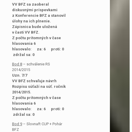
VV BFZ sa zaoberal
diskusnými príspevkami
z Konferencie BFZ a stanovil
úlohy na ich plnenie.
Zápisnica bude uložená
v časti VV BFZ.
Z počtu prítomných v čase
hlasovania 6
hlasovalo: za: 6 proti: 0
zdržal sa: 0
Bod 8
– schválenie RS
2014/2015
Uzn. 7/7
VV BFZ schvaľuje návrh
Rozpisu súťaží na súť. ročník
2014/2015.
Z počtu prítomných v čase
hlasovania 6
hlasovalo: za: 6 proti: 0
zdržal sa: 0
Bod 9
– Slovnaft CUP + Pohár
BFZ