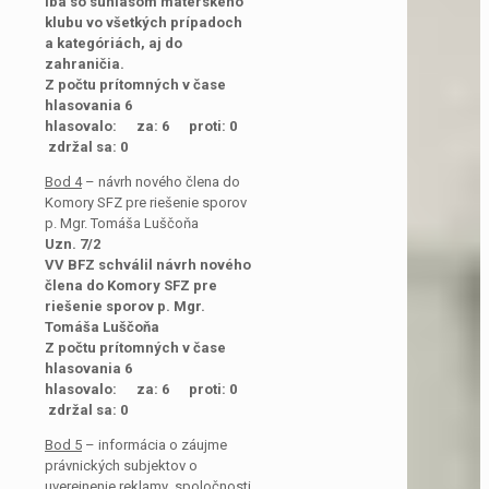
iba so súhlasom materského
klubu vo všetkých prípadoch
a kategóriách, aj do
zahraničia.
Z počtu prítomných v čase
hlasovania 6
hlasovalo: za: 6 proti: 0
zdržal sa: 0
Bod 4
– návrh nového člena do
Komory SFZ pre riešenie sporov
p. Mgr. Tomáša Luščoňa
Uzn. 7/2
VV BFZ schválil návrh nového
člena do Komory SFZ pre
riešenie sporov p. Mgr.
Tomáša Luščoňa
Z počtu prítomných v čase
hlasovania 6
hlasovalo: za: 6 proti: 0
zdržal sa: 0
Bod 5
– informácia o záujme
právnických subjektov o
uverejnenie reklamy spoločnosti