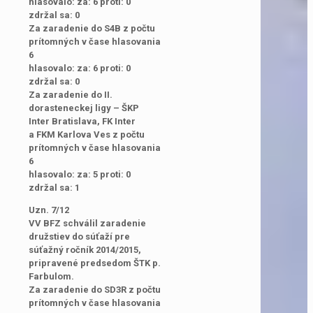
hlasovalo: za: 6 proti: 0
zdržal sa: 0
Za zaradenie do S4B z počtu
prítomných v čase hlasovania
6
hlasovalo: za: 6 proti: 0
zdržal sa: 0
Za zaradenie do II.
dorasteneckej ligy – ŠKP
Inter Bratislava, FK Inter
a FKM Karlova Ves z počtu
prítomných v čase hlasovania
6
hlasovalo: za: 5 proti: 0
zdržal sa: 1
Uzn. 7/12
VV BFZ schválil zaradenie
družstiev do súťaží pre
súťažný ročník 2014/2015,
pripravené predsedom ŠTK p.
Farbulom.
Za zaradenie do SD3R z počtu
prítomných v čase hlasovania