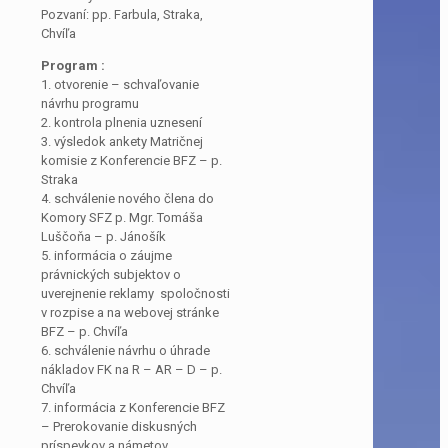
Pozvaní: pp. Farbula, Straka,
Chvíľa
Program :
1. otvorenie – schvaľovanie
návrhu programu
2. kontrola plnenia uznesení
3. výsledok ankety Matričnej
komisie z Konferencie BFZ – p.
Straka
4. schválenie nového člena do
Komory SFZ p. Mgr. Tomáša
Luščoňa – p. Jánošík
5. informácia o záujme
právnických subjektov o
uverejnenie reklamy spoločnosti
v rozpise a na webovej stránke
BFZ – p. Chvíľa
6. schválenie návrhu o úhrade
nákladov FK na R – AR – D – p.
Chvíľa
7. informácia z Konferencie BFZ
– Prerokovanie diskusných
príspevkov a námetov