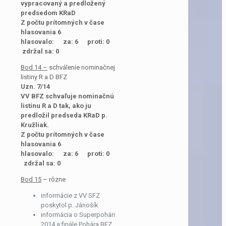
vypracovaný a predložený
predsedom KRaD
Z počtu prítomných v čase
hlasovania 6
hlasovalo: za: 6 proti: 0
zdržal sa: 0
Bod 14 –
schválenie nominačnej
listiny R a D BFZ
Uzn. 7/14
VV BFZ schvaľuje nominačnú
listinu R a D tak, ako ju
predložil predseda KRaD p.
Kružliak.
Z počtu prítomných v čase
hlasovania 6
hlasovalo: za: 6 proti: 0
zdržal sa: 0
Bod 15
– rôzne
informácie z VV SFZ
poskytol p. Jánošík
informácia o Superpohári
2014 a finále Pohára BFZ