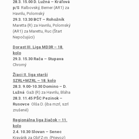
28.3. 15.00 D. Lužná – Kráľová
p/S
Ralbovský, Berner (AR1) za
Havrilu, Polomský
29.3. 13.30 BCT – Rohožník
Maretta (R) za Havrilu, Polomský
(AR1) za Marettu, Ruc (Štart
Nepočujúci)
Dorast III. Liga MD3R – 18.
kolo
29.3. 15.30 Rača – Stupava
Chromý
Žiaci II. liga starší
SZRL+MZRL – 18. kolo
28.3. 9.00-10.30 Domino – D.
Lužná
Gaži (R) za Havrilu, Bláha
28.3. 11.45 PŠC Pezinok –
Rusovce
Olša D. (iba mzrl, szrl
zrušené)
Regionálna liga žiačok – 11.
kolo
2.4. 10.30 Slovan – Senec
Kravárik za ObFZ-m
(Prievoz)