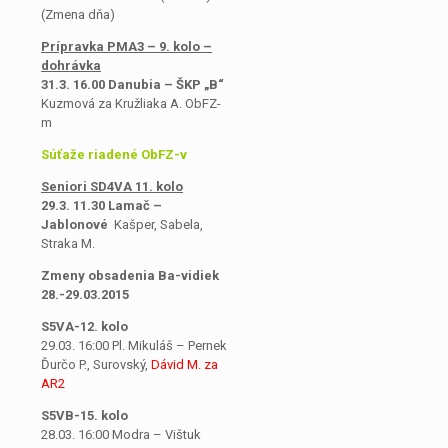
(Zmena dňa)
Prípravka PMA3 – 9. kolo –
dohrávka
31.3. 16.00 Danubia – ŠKP „B“
Kuzmová za Kružliaka A. ObFZ-
m
Súťaže riadené ObFZ-v
Seniori SD4VA 11. kolo
29.3. 11.30 Lamač –
Jablonové
Kašper, Sabela,
Straka M.
Zmeny obsadenia Ba-vidiek
28.-29.03.2015
S5VA-12. kolo
29.03. 16:00 Pl. Mikuláš – Pernek
Ďurčo P., Surovský,
Dávid M. za
AR2
S5VB-15. kolo
28.03. 16:00 Modra – Vištuk