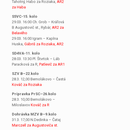
Tahotný, Habo za Roziaka,
AR2
za Haba
S5VC-15. kolo
29.03. 16:00 Ch. Grob – Kráľová
B Augustovič st., Rybár,
AR2 za
Belavého
29.03. 16:00 Igram – Kaplna
Huska,
Gábriš za Roziaka, AR2
SD4VA-11. kolo
28.03. 13:30 Pl. Štvrtok – Láb
Paracková za R,
Patlevič za AR1
SZV B–22.kolo
28.3. 12,00 Bernolákovo – Častá
Kováč za Roziaka
Prípravka PrSC–26.kolo
28.3. 10,00 Bernolákovo –
Miloslavov
Kováč za R
Dohrávka MZV B–9.kolo
31.3. 17,00 N.Dedinka – Čataj
Marczell za Augustoviča st.