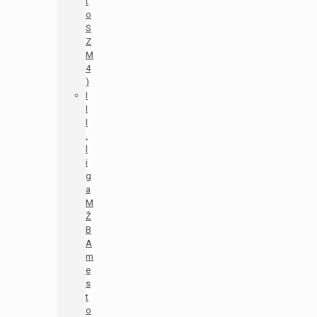
t
o
S
Z
M
4
)
I
I
I
.
l
i
g
a
M
Ž
B
A
m
e
s
t
o