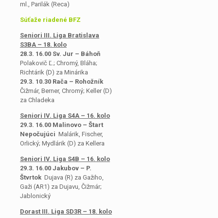
ml., Parilák (Reca)
Súťaže riadené BFZ
Seniori III. Liga Bratislava
S3BA – 18. kolo
28.3. 16.00 Sv. Jur – Báhoň
Polakovič Ľ.; Chromý, Bláha;
Richtárik (D) za Minárika
29.3. 10.30 Rača – Rohožník
Čižmár, Berner, Chromý; Keller (D)
za Chladeka
Seniori IV. Liga S4A – 16. kolo
29.3. 16.00 Malinovo – Štart
Nepočujúci
Malárik, Fischer,
Orlický; Mydlárik (D) za Kellera
Seniori IV. Liga S4B – 16. kolo
29.3. 16.00 Jakubov – P.
Štvrtok
Dujava (R) za Gažiho,
Gaži (AR1) za Dujavu, Čižmár;
Jablonický
Dorast III. Liga SD3R – 18. kolo