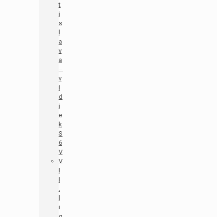
t
i
s
l
a
v
a
–
v
i
d
i
e
k
S
6
V
V
I
I
.
l
i
g