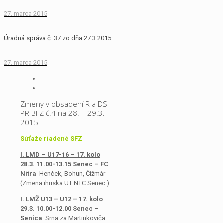
27. marca 2015
Úradná správa č. 37 zo dňa 27.3.2015
27. marca 2015
Zmeny v obsadení R a DS –
PR BFZ č.4 na 28. – 29.3.
2015
Súťaže riadené SFZ
I. LMD – U17-16 – 17. kolo
28.3. 11.00-13.15 Senec – FC
Nitra
Henček, Bohun, Čižmár
(Zmena ihriska UT NTC Senec )
I. LMŽ U13 – U12 – 17. kolo
29.3. 10.00-12.00 Senec –
Senica
Srna za Martinkoviča