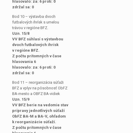
hlasovalo: za: 6 proti: 0
zdržal sa: 0
Bod 10 – výstavba dvoch
futbalových ihrísk s umelou
trávou v regióne BFZ.
Uzn. 15/8
VV BFZ súhlasí s výstavbou
dvoch futbalových ihrísk
v regióne BFZ.
Z počtu prítomných v čase
hlasovania 6
hlasovalo: za: 6 proti: 0
zdržal sa: 0
Bod 11 – reorganizácia súťaži
BFZ a vplyv na pôsobnosť ObFZ
BA-mesto a OBFZ BA-vidiek
Uzn. 15/9
VV BFZ berie na vedomie stav
prípravy jednotlivých súťaží
ObFZ BA-M a BA-V, ohľadom
k reorganizácie súťaží.
Z počtu prítomných v čase