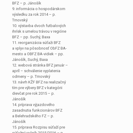
BFZ – p. Jánošík
9. informácia o hospodárskom
výsledku za rok 2014 – p.
Trnovský
10. výstavba dvoch futbalových
ihrísk s umelou trávou v regióne
BFZ – pp. Suchý, Baxa
11. reorganizácia súťaži BFZ
a vplyv na pôsobnosť ObFZ BA-
mesto a OBFZ BA-vidiek – pp.
Jánošík, Suchý, Baxa
12. webová stránka BFZ január –
apríl – schválenie vyplatenia
odmeny – p. Trnovský
13. návrh KŽF BFZ na realizačný
tím pre výbery BFZ v kategórii
dievčat pre rok 2015 – p.
Jánošík
14. príprava výjazdového
zasadnutia funkcionárov BFZ
a Belehradského FZ – p.
Jánošík
15. príprava Rozpisu súťaží pre
súťažný ročník 2015/2016 – p.