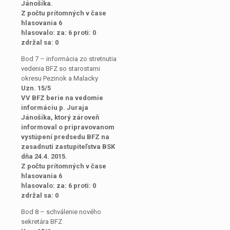
Jánošíka.
Z počtu prítomných v čase
hlasovania 6
hlasovalo: za: 6 proti: 0
zdržal sa: 0
Bod 7 – informácia zo stretnutia
vedenia BFZ so starostami
okresu Pezinok a Malacky
Uzn. 15/5
VV BFZ berie na vedomie
informáciu p. Juraja
Jánošíka, ktorý zároveň
informoval o pripravovanom
vystúpení predsedu BFZ na
zasadnutí zastupiteľstva BSK
dňa 24.4. 2015.
Z počtu prítomných v čase
hlasovania 6
hlasovalo: za: 6 proti: 0
zdržal sa: 0
Bod 8 – schválenie nového
sekretára BFZ