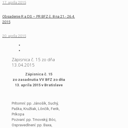
17. apríla 2015
Obsadenie R a DS – PR BFZ č. 8 na 21.- 26.4.
2015
20. apríla 2015
Zápisnica č. 15 zo dňa
13.04.2015
Zápisnica č. 15
zo zasadnutia VV BFZ zo dňa
13. apríla 2015 v Bratislave
Prítomní: pp. Jánošík, Suchý,
Paška, Kružliak, Lônčík, Ferik,
Príkopa
Pozvaní: pp. Trnovský, Bóc,
Ospravedlnení: pp. Baxa,