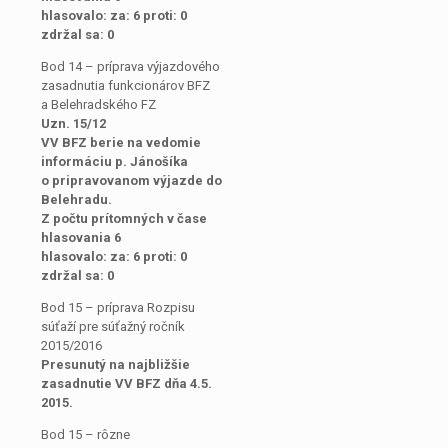
hlasovalo: za: 6 proti: 0
zdržal sa: 0
Bod 14 – príprava výjazdového
zasadnutia funkcionárov BFZ
a Belehradského FZ
Uzn. 15/12
VV BFZ berie na vedomie
informáciu p. Jánošíka
o pripravovanom výjazde do
Belehradu.
Z počtu prítomných v čase
hlasovania 6
hlasovalo: za: 6 proti: 0
zdržal sa: 0
Bod 15 – príprava Rozpisu
súťaží pre súťažný ročník
2015/2016
Presunutý na najbližšie
zasadnutie VV BFZ dňa 4.5.
2015.
Bod 15 – rôzne