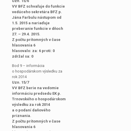
Uzn. 15/6
VV BFZ schvaľuje do funkcie
vedúceho sekretára BFZ p.
Jána Farbulu nástupom od
1.5. 2015 a nariaďuje
preberanie funkcie v dňoch
27. – 29.4. 2015.
Z počtu prítomných v čase
hlasovania 6
hlasovalo: za: 6 proti: 0
zdržal sa: 0
Bod 9 – informácia
o hospodárskom výsledku za
rok 2014
Uzn. 15/7
VV BFZ berie na vedomie
informáciu predsedu EK p.
Trnovského o hospodárskom
výsledku za rok 2014
a o podaní daňového
priznania.
Z počtu prítomných v čase
hlasovania 6