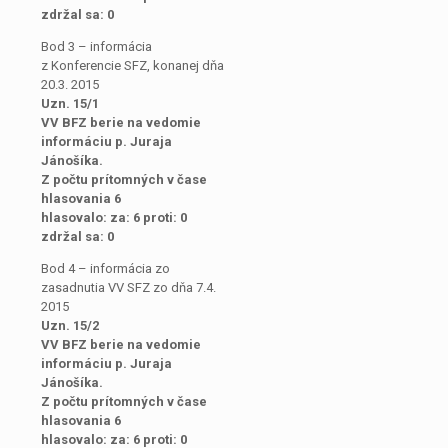
zdržal sa: 0
Bod 3 – informácia
z Konferencie SFZ, konanej dňa
20.3. 2015
Uzn. 15/1
VV BFZ berie na vedomie
informáciu p. Juraja
Jánošíka.
Z počtu prítomných v čase
hlasovania 6
hlasovalo: za: 6 proti: 0
zdržal sa: 0
Bod 4 – informácia zo
zasadnutia VV SFZ zo dňa 7.4.
2015
Uzn. 15/2
VV BFZ berie na vedomie
informáciu p. Juraja
Jánošíka.
Z počtu prítomných v čase
hlasovania 6
hlasovalo: za: 6 proti: 0