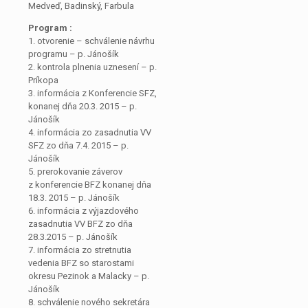
Medveď, Badinský, Farbula
Program :
1. otvorenie – schválenie návrhu
programu – p. Jánošík
2. kontrola plnenia uznesení – p.
Príkopa
3. informácia z Konferencie SFZ,
konanej dňa 20.3. 2015 – p.
Jánošík
4. informácia zo zasadnutia VV
SFZ zo dňa 7.4. 2015 – p.
Jánošík
5. prerokovanie záverov
z konferencie BFZ konanej dňa
18.3. 2015 – p. Jánošík
6. informácia z výjazdového
zasadnutia VV BFZ zo dňa
28.3.2015 – p. Jánošík
7. informácia zo stretnutia
vedenia BFZ so starostami
okresu Pezinok a Malacky – p.
Jánošík
8. schválenie nového sekretára