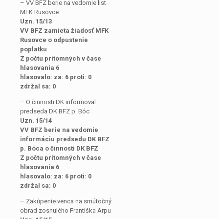
– VV BFZ berie na vedomie list
MFK Rusovce
Uzn. 15/13
VV BFZ zamieta
žiadosť MFK
Rusovce
o odpustenie
poplatku
Z počtu prítomných v čase
hlasovania 6
hlasovalo: za: 6 proti: 0
zdržal sa: 0
– O činnosti DK informoval
predseda DK BFZ p. Bóc
Uzn. 15/14
VV BFZ berie na vedomie
informáciu predsedu DK BFZ
p. Bóca o činnosti DK BFZ
Z počtu prítomných v čase
hlasovania 6
hlasovalo: za: 6 proti: 0
zdržal sa: 0
– Zakúpenie venca na smútočný
obrad zosnulého Františka Arpu