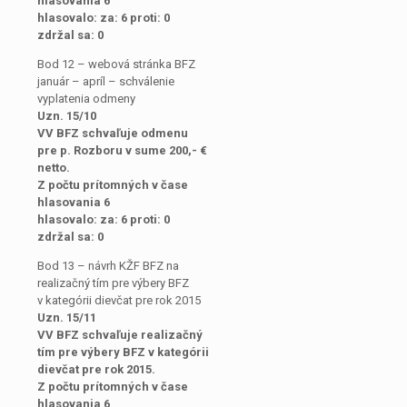
hlasovania 6
hlasovalo: za: 6 proti: 0
zdržal sa: 0
Bod 12 – webová stránka BFZ
január – apríl – schválenie
vyplatenia odmeny
Uzn. 15/10
VV BFZ schvaľuje odmenu
pre p. Rozboru v sume 200,- €
netto.
Z počtu prítomných v čase
hlasovania 6
hlasovalo: za: 6 proti: 0
zdržal sa: 0
Bod 13 – návrh KŽF BFZ na
realizačný tím pre výbery BFZ
v kategórii dievčat pre rok 2015
Uzn. 15/11
VV BFZ schvaľuje realizačný
tím pre výbery BFZ v kategórii
dievčat pre rok 2015.
Z počtu prítomných v čase
hlasovania 6