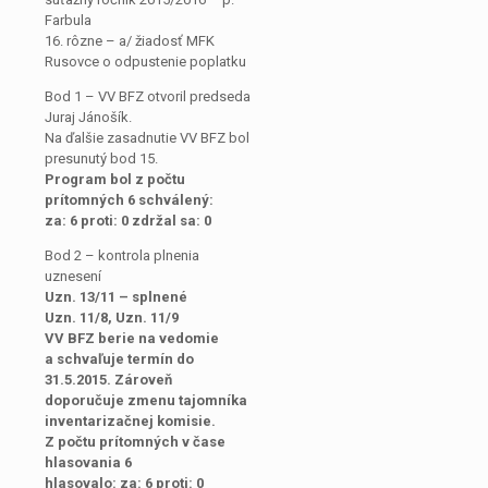
Farbula
16. rôzne – a/ žiadosť MFK
Rusovce o odpustenie poplatku
Bod 1 – VV BFZ otvoril predseda
Juraj Jánošík.
Na ďalšie zasadnutie VV BFZ bol
presunutý bod 15.
Program bol z počtu
prítomných 6 schválený:
za: 6 proti: 0 zdržal sa: 0
Bod 2 – kontrola plnenia
uznesení
Uzn. 13/11 – splnené
Uzn. 11/8, Uzn. 11/9
VV BFZ berie na vedomie
a schvaľuje termín do
31.5.2015. Zároveň
doporučuje zmenu tajomníka
inventarizačnej komisie.
Z počtu prítomných v čase
hlasovania 6
hlasovalo: za: 6 proti: 0