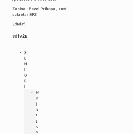
Zapísal: Pavel Príkopa , zast.
sekretár BFZ
Zdieľať
SÚŤAŽE
S
E
N
I
O
R
I
M
a
j
s
t
r
o
v