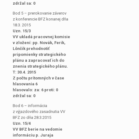
zdržal sa: 0
Bod 5 – prerokovanie záverov
z konferencie BFZ konanej dňa
18.3. 2015
Uzn. 15/3
VV ukladá pracovnej komisie
v zložení: pp. Novák, Ferik,
Lônčík prehodnotiť
pripomienky strategického
plánu a zapracovať ich do
znenia strategického plánu.
T: 30.4. 2015
Z počtu prítomných v čase
hlasovania 6
hlasovalo: za: 6 proti: 0
zdržal sa: 0
Bod 6 – informácia
z výjazdového zasadnutia VV
BFZ zo dňa 28.3.2015
Uzn. 15/4
VV BFZ berie na vedomie
informáciu p. Juraja