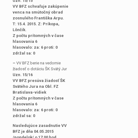
Uzn. 15/15
VV BFZ schvaľuje zakúpenie
venca na smútočný obrad
zosnulého Františka Arpu.
T: 15.4. 2015. Z: Príkopa,
Lônčík.
Z počtu prítomných v čase
hlasovania 6
hlasovalo: za: 6 proti: 0
zdržal sa: 0
–
VV BFZ berie na vedomie
žiadosť o dotáciu ŠK Svätý Jur
Uzn. 15/16
VV BFZ presúva žiadosť ŠK
Svätého Jura na Obl. FZ
Bratislava-vidiek
Z počtu prítomných v čase
hlasovania 6
hlasovalo: za: 6 proti: 0
zdržal sa: 0
Nasledujúce zasadnutie VV
BFZ je dňa 04.05.2015
/pondelok/ o 17,00 hod.