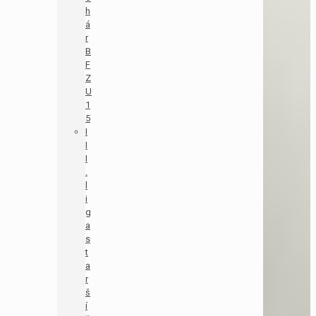
h
á
r
B
F
Z
U
1
5
I
I
I
.
l
i
g
a
s
t
a
r
š
í