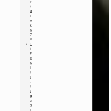
v
i
d
i
e
k
S
7
V
T
I
P
O
S
I
I
I
.
l
i
g
a
S
F