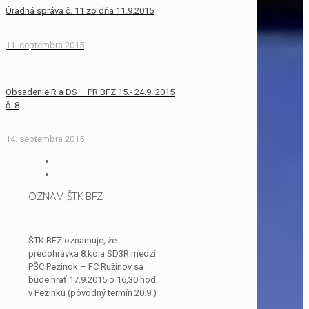
Úradná správa č. 11 zo dňa 11.9.2015
11. septembra 2015
Obsadenie R a DS – PR BFZ 15.- 24.9. 2015
č. 8
14. septembra 2015
OZNAM ŠTK BFZ
ŠTK BFZ oznamuje, že
predohrávka 8.kola SD3R medzi
PŠC Pezinok – FC Ružinov sa
bude hrať 17.9.2015 o 16,30 hod.
v Pezinku (pôvodný termín 20.9.)