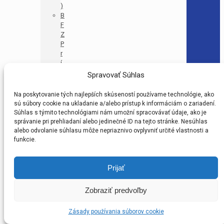
)
B
F
Z
P
r
í
p
Spravovať Súhlas
r
a
Na poskytovanie tých najlepších skúseností používame technológie, ako
v
sú súbory cookie na ukladanie a/alebo prístup k informáciám o zariadení.
k
Súhlas s týmito technológiami nám umožní spracovávať údaje, ako je
a
správanie pri prehliadaní alebo jedinečné ID na tejto stránke. Nesúhlas
U
alebo odvolanie súhlasu môže nepriaznivo ovplyvniť určité vlastnosti a
1
funkcie.
1
–
Prijať
M
A
(
Zobraziť predvoľby
P
R
Zásady používania súborov cookie
M