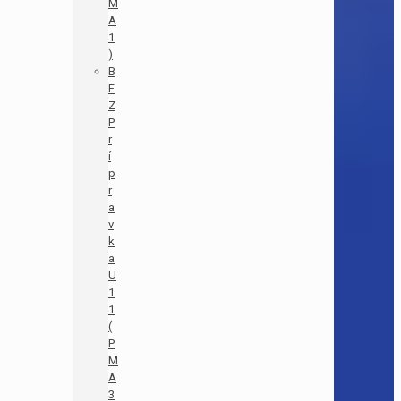
M
A
1
)
B
F
Z
P
r
í
p
r
a
v
k
a
U
1
1
(
P
M
A
3