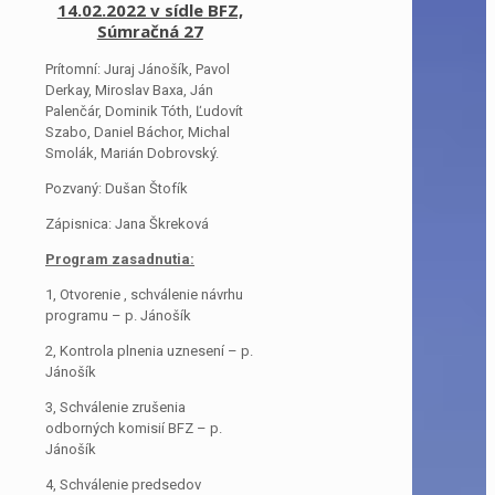
14.02.2022 v sídle BFZ,
Súmračná 27
Prítomní: Juraj Jánošík, Pavol
Derkay, Miroslav Baxa, Ján
Palenčár, Dominik Tóth, Ľudovít
Szabo, Daniel Báchor, Michal
Smolák, Marián Dobrovský.
Pozvaný: Dušan Štofík
Zápisnica: Jana Škreková
Program zasadnutia:
1, Otvorenie , schválenie návrhu
programu – p. Jánošík
2, Kontrola plnenia uznesení – p.
Jánošík
3, Schválenie zrušenia
odborných komisií BFZ – p.
Jánošík
4, Schválenie predsedov