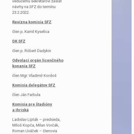
vedúcemu sekretárovi zaslať
návrhy na SFZ do termínu
23.2.2022.
Revízna komisia SFZ
člen p. Kamil Kyselica
DK SFZ
člen p. Róbert Dadykin
Odvolací orgán licenčného
konania SFZ
člen Mgr. Vladimír Kordoš
Komisia delegátov SFZ
člen Ján Farbula
Komisia pre štadióny
a ihriská
Ladislav Lipták – predseda,
Miloš Kopča, Milan Vorčák,
Roman Uváček – členovia