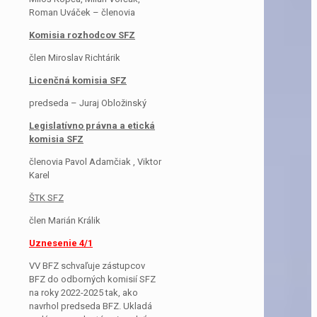
Roman Uváček – členovia
Komisia rozhodcov SFZ
člen Miroslav Richtárik
Licenčná komisia SFZ
predseda – Juraj Obložinský
Legislatívno právna a etická
komisia SFZ
členovia Pavol Adamčiak , Viktor
Karel
ŠTK SFZ
člen Marián Králik
Uznesenie 4/1
VV BFZ schvaľuje zástupcov
BFZ do odborných komisií SFZ
na roky 2022-2025 tak, ako
navrhol predseda BFZ. Ukladá