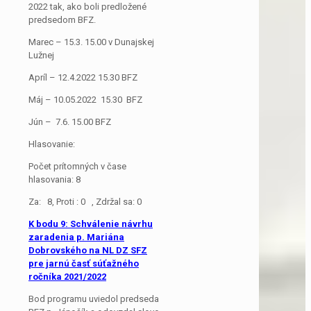
2022 tak, ako boli predložené
predsedom BFZ.
Marec – 15.3. 15.00 v Dunajskej
Lužnej
Apríl – 12.4.2022 15.30 BFZ
Máj – 10.05.2022 15.30 BFZ
Jún – 7.6. 15.00 BFZ
Hlasovanie:
Počet prítomných v čase
hlasovania: 8
Za: 8, Proti : 0 , Zdržal sa: 0
K bodu 9: Schválenie návrhu
zaradenia p. Mariána
Dobrovského na NL DZ SFZ
pre jarnú časť súťažného
ročníka 2021/2022
Bod programu uviedol predseda