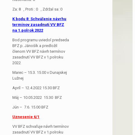
Za: 8 , Proti : 0 , Zdržal sa: 0
K bodu 8: Schválenie návrhu
termínov zasadnutí VV BFZ
na 1.polrok 2022
Bod programu uviedol predseda
BFZ p. Jánošík a predložil
členom VV BFZ návrh termínov
zasadnutí VV BFZ v 1.polroku
2022
Marec – 15.3. 15.00 v Dunajskej
Lužnej
Apríl – 12.4.2022 15.30 BFZ
Máj – 10.05.2022 15.30 BFZ
Jún – 7.6. 15.00 BFZ
Uznesenie 6/1
VV BFZ schvaľuje návrh termínov
zasadnutí VV BFZ v 1.polroku