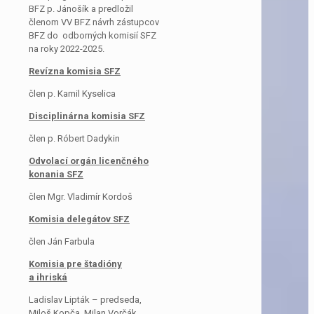
BFZ p. Jánošík a predložil
členom VV BFZ návrh zástupcov
BFZ do odborných komisií SFZ
na roky 2022-2025.
Revízna komisia SFZ
člen p. Kamil Kyselica
Disciplinárna komisia SFZ
člen p. Róbert Dadykin
Odvolací orgán licenčného
konania SFZ
člen Mgr. Vladimír Kordoš
Komisia delegátov SFZ
člen Ján Farbula
Komisia pre štadióny
a ihriská
Ladislav Lipták – predseda,
Miloš Kopča, Milan Vorčák,