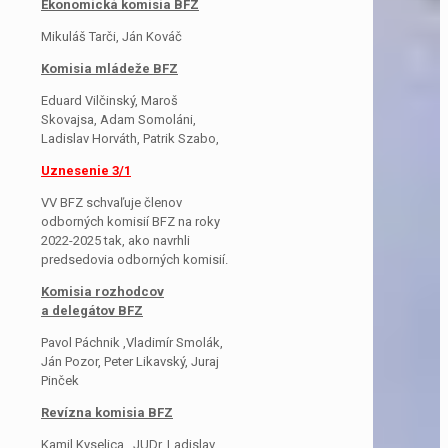
Ekonomická komisia BFZ
Mikuláš Tarči, Ján Kováč
Komisia mládeže BFZ
Eduard Vilčinský, Maroš
Skovajsa, Adam Somoláni,
Ladislav Horváth, Patrik Szabo,
Uznesenie 3/1
VV BFZ schvaľuje členov
odborných komisií BFZ na roky
2022-2025 tak, ako navrhli
predsedovia odborných komisií.
Komisia rozhodcov
a delegátov BFZ
Pavol Páchnik ,Vladimír Smolák,
Ján Pozor, Peter Likavský, Juraj
Pinček
Revízna komisia BFZ
Kamil Kyselica , JUDr. Ladislav