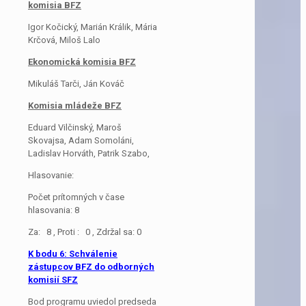
komisia BFZ
Igor Kočický, Marián Králik, Mária
Krčová, Miloš Lalo
Ekonomická komisia BFZ
Mikuláš Tarči, Ján Kováč
Komisia mládeže BFZ
Eduard Vilčinský, Maroš
Skovajsa, Adam Somoláni,
Ladislav Horváth, Patrik Szabo,
Hlasovanie:
Počet prítomných v čase
hlasovania: 8
Za: 8 , Proti : 0 , Zdržal sa: 0
K bodu 6:
Schválenie
zástupcov BFZ do odborných
komisií SFZ
Bod programu uviedol predseda