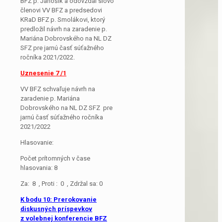
BFZ p. Jánošík a odovzdal slovo
členovi VV BFZ a predsedovi
KRaD BFZ p. Smolákovi, ktorý
predložil návrh na zaradenie p.
Mariána Dobrovského na NL DZ
SFZ pre jarnú časť súťažného
ročníka 2021/2022.
Uznesenie 7 /1
VV BFZ schvaľuje návrh na
zaradenie p. Mariána
Dobrovského na NL DZ SFZ pre
jarnú časť súťažného ročníka
2021/2022
Hlasovanie:
Počet prítomných v čase
hlasovania: 8
Za: 8 , Proti : 0 , Zdržal sa: 0
K bodu 10: Prerokovanie
diskusných príspevkov
z volebnej konferencie BFZ