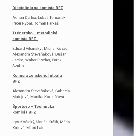
Disciplinárna komisia BFZ
Adrián Darlea, Lukáš Tománek,
Peter Rybár, Roman Farkaš
Trénersko – metodická
komisia BFZ
Eduard Vilčinský , Michal Kováč,
Alexandra Števaňáková, Dušan
Jacko, Walter Rischer, Patrik
Szabo.
Komisia ženského futbalu
BFZ
Alexandra Števaňáková, Gabriela
Matejová, Monika Korenčiová
Športovo – Technická
komisia BFZ
Igor Kočický, Marián Králik, Mária
Krčová, Miloš Lalo