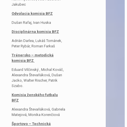
Jakubec
Odvolacia komisia BFZ
Dušan Rafaj, Ivan Huska
Disciplinárna komisia BFZ
Adrián Darlea, Lukáš Tománek,
Peter Rybár, Roman Farkaš
Trénersko – metodická
komisia BFZ
Eduard Vilčinský , Michal Kováč,
Alexandra Števaňáková, Dušan
Jacko, Walter Rischer, Patrik
Szabo.
Komisia ženského futbalu
BFZ
Alexandra Števaňáková, Gabriela
Matejová, Monika Korenčiová
Športovo – Technická