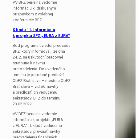
VV BFZ berie na vedomie
informáciu k diskusným
príspevkom z volebnej
konferencie BFZ.
K bodu 11, Informácia
k projektu SFZ „ EURA z EURA“
Bod programu uviedol predseda
BFZ, ktorý informoval , že dňa
24. 2. sa uskutoční pracovné
stretnutie k návrhu
prerozdelenia. Do uvedeného
termínu je potrebné predložiť
ObFZ Bratislava – mesto a ObFZ
Bratislava – vidiek návrhy
a predložiť ich vedúcemu
sekretárovi BFZ do termínu
23.02.2022
VV BFZ berie na vedomie
informáciu k projektu „EURA
z EURA“ . Ukladá vedúcemu
sekretárovi prevziať návrhy
prerozdelenia finančných