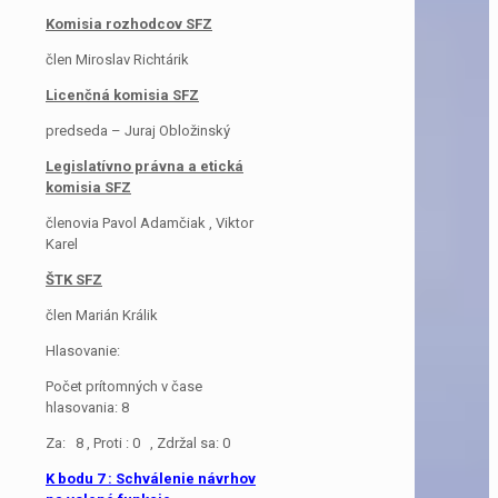
Komisia rozhodcov SFZ
člen Miroslav Richtárik
Licenčná komisia SFZ
predseda – Juraj Obložinský
Legislatívno právna a etická
komisia SFZ
členovia Pavol Adamčiak , Viktor
Karel
ŠTK SFZ
člen Marián Králik
Hlasovanie:
Počet prítomných v čase
hlasovania: 8
Za: 8 , Proti : 0 , Zdržal sa: 0
K bodu 7 : Schválenie návrhov