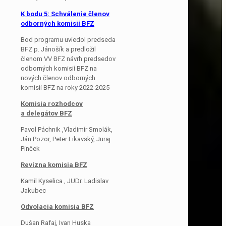
K bodu 5:
Schválenie členov
odborných komisií BFZ
Bod programu uviedol predseda
BFZ p. Jánošík a predložil
členom VV BFZ návrh predsedov
odborných komisií BFZ na
nových členov odborných
komisií BFZ na roky 2022-2025
Komisia rozhodcov
a delegátov BFZ
Pavol Páchnik ,Vladimír Smolák,
Ján Pozor, Peter Likavský, Juraj
Pinček
Revízna komisia BFZ
Kamil Kyselica , JUDr. Ladislav
Jakubec
Odvolacia komisia BFZ
Dušan Rafaj, Ivan Huska