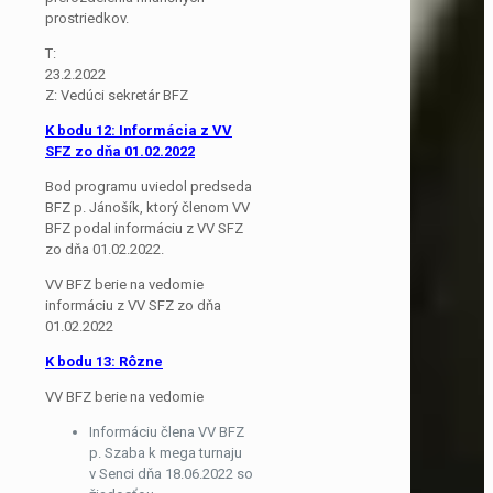
prostriedkov.
T:
23.2.2022
Z: Vedúci sekretár BFZ
K bodu 12: Informácia z VV
SFZ zo dňa 01.02.2022
Bod programu uviedol predseda
BFZ p. Jánošík, ktorý členom VV
BFZ podal informáciu z VV SFZ
zo dňa 01.02.2022.
VV BFZ berie na vedomie
informáciu z VV SFZ zo dňa
01.02.2022
K bodu 13: Rôzne
VV BFZ berie na vedomie
Informáciu člena VV BFZ
p. Szaba k mega turnaju
v Senci dňa 18.06.2022 so