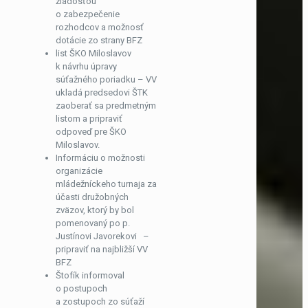
žiadosťou
o zabezpečenie
rozhodcov a možnosť
dotácie zo strany BFZ
list ŠKO Miloslavov
k návrhu úpravy
súťažného poriadku – VV
ukladá predsedovi ŠTK
zaoberať sa predmetným
listom a pripraviť
odpoveď pre ŠKO
Miloslavov.
Informáciu o možnosti
organizácie
mládežníckeho turnaja za
účasti družobných
zväzov, ktorý by bol
pomenovaný po p.
Justínovi Javorekovi –
pripraviť na najbližší VV
BFZ
Štofík informoval
o postupoch
a zostupoch zo súťaží