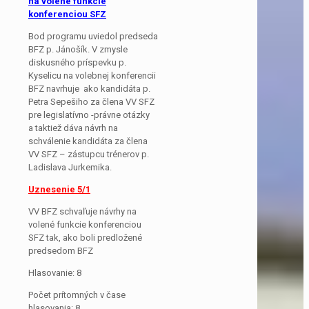
na volené funkcie
konferenciou SFZ
Bod programu uviedol predseda
BFZ p. Jánošík. V zmysle
diskusného príspevku p.
Kyselicu na volebnej konferencii
BFZ navrhuje ako kandidáta p.
Petra Sepešiho za člena VV SFZ
pre legislatívno -právne otázky
a taktiež dáva návrh na
schválenie kandidáta za člena
VV SFZ – zástupcu trénerov p.
Ladislava Jurkemika.
Uznesenie 5/1
VV BFZ schvaľuje návrhy na
volené funkcie konferenciou
SFZ tak, ako boli predložené
predsedom BFZ
Hlasovanie: 8
Počet prítomných v čase
hlasovania: 8