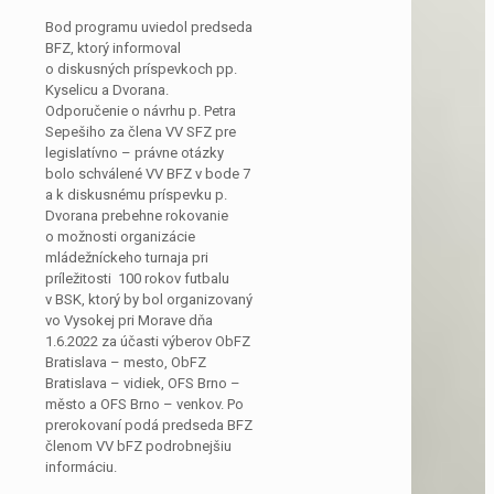
Bod programu uviedol predseda
BFZ, ktorý informoval
o diskusných príspevkoch pp.
Kyselicu a Dvorana.
Odporučenie o návrhu p. Petra
Sepešiho za člena VV SFZ pre
legislatívno – právne otázky
bolo schválené VV BFZ v bode 7
a k diskusnému príspevku p.
Dvorana prebehne rokovanie
o možnosti organizácie
mládežníckeho turnaja pri
príležitosti 100 rokov futbalu
v BSK, ktorý by bol organizovaný
vo Vysokej pri Morave dňa
1.6.2022 za účasti výberov ObFZ
Bratislava – mesto, ObFZ
Bratislava – vidiek, OFS Brno –
město a OFS Brno – venkov. Po
prerokovaní podá predseda BFZ
členom VV bFZ podrobnejšiu
informáciu.