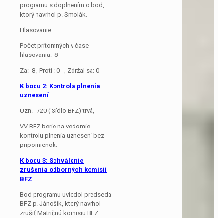
programu s doplnením o bod,
ktorý navrhol p. Smolák.
Hlasovanie:
Počet prítomných v čase
hlasovania: 8
Za: 8 , Proti : 0 , Zdržal sa: 0
K bodu 2: Kontrola plnenia
uznesení
Uzn. 1/20 ( Sídlo BFZ) trvá,
VV BFZ berie na vedomie
kontrolu plnenia uznesení bez
pripomienok.
K bodu 3:
Schválenie
zrušenia odborných komisií
BFZ
Bod programu uviedol predseda
BFZ p. Jánošík, ktorý navrhol
zrušiť Matričnú komisiu BFZ