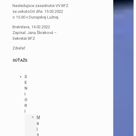
Nasledujúce zasadnutie VV BFZ
sa uskutoční dňa 15.03.2022
o 15.00 v Dunajskej Lužnej.
Bratislava, 14.02.2022
Zapísal: Jana Škreková –
Sekretár BFZ
Zdieľať
SÚŤAŽE
S
E
N
I
O
R
I
M
a
j
s