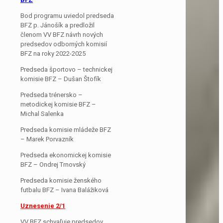
Bod programu uviedol predseda
BFZ p. Jánošík a predložil
členom VV BFZ návrh nových
predsedov odborných komisií
BFZ na roky 2022-2025
Predseda športovo – technickej
komisie BFZ – Dušan Štofík
Predseda trénersko –
metodickej komisie BFZ –
Michal Salenka
Predseda komisie mládeže BFZ
– Marek Porvazník
Predseda ekonomickej komisie
BFZ – Ondrej Trnovský
Predseda komisie ženského
futbalu BFZ – Ivana Balážiková
Uznesenie 2/1
VV BFZ schvaľuje predsedov