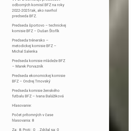
odborných komisií BFZ na roky
2022-2025 tak, ako navrhol
predseda BFZ.
Predseda športovo – technickej
komisie BFZ – Dušan Štofík
Predseda trénersko –
metodickej komisie BFZ –
Michal Salenka
Predseda komisie mládeže BFZ
– Marek Porvazník
Predseda ekonomickej komisie
BFZ – Ondrej Trnovský
Predseda komisie ženského
futbalu BFZ – Ivana Balážiková
Hlasovanie:
Počet prítomných v čase
hlasovania: 8
Za: 8, Proti : 0 , Zdržal sa: 0