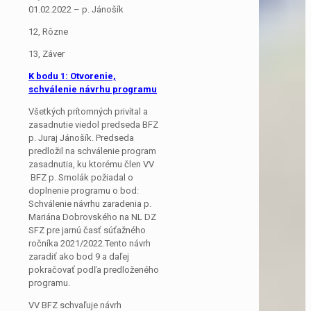
01.02.2022 – p. Jánošík
12, Rôzne
13, Záver
K bodu 1: Otvorenie,
schválenie návrhu programu
Všetkých prítomných privítal a
zasadnutie viedol predseda BFZ
p. Juraj Jánošík. Predseda
predložil na schválenie program
zasadnutia, ku ktorému člen VV
BFZ p. Smolák požiadal o
doplnenie programu o bod:
Schválenie návrhu zaradenia p.
Mariána Dobrovského na NL DZ
SFZ pre jarnú časť súťažného
ročníka 2021/2022.Tento návrh
zaradiť ako bod 9 a daľej
pokračovať podľa predloženého
programu.
VV BFZ schvaľuje návrh