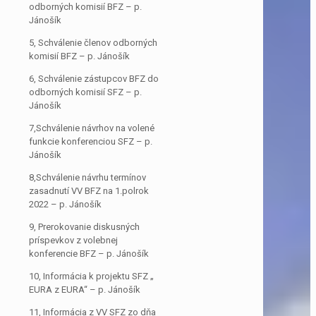
odborných komisií BFZ – p.
Jánošík
5, Schválenie členov odborných
komisií BFZ – p. Jánošík
6, Schválenie zástupcov BFZ do
odborných komisií SFZ – p.
Jánošík
7,Schválenie návrhov na volené
funkcie konferenciou SFZ – p.
Jánošík
8,Schválenie návrhu termínov
zasadnutí VV BFZ na 1.polrok
2022 – p. Jánošík
9, Prerokovanie diskusných
príspevkov z volebnej
konferencie BFZ – p. Jánošík
10, Informácia k projektu SFZ „
EURA z EURA“ – p. Jánošík
11, Informácia z VV SFZ zo dňa