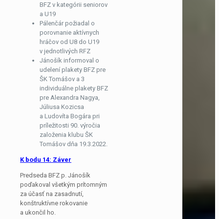
BFZ v kategórii seniorov
a U19
Pálenčár požiadal o
porovnanie aktívnych
hráčov od U8 do U19
v jednotlivých RFZ
Jánošík informoval o
udelení plakety BFZ pre
ŠK Tomášov a 3
individuálne plakety BFZ
pre Alexandra Nagya,
Júliusa Kozicsa
a Ludovíta Bogára pri
príležitosti 90. výročia
založenia klubu ŠK
Tomášov dňa 19.3.2022.
K bodu 14: Záver
Predseda BFZ p. Jánošík
poďakoval všetkým prítomným
za účasť na zasadnutí,
konštruktívne rokovanie
a ukončil ho.