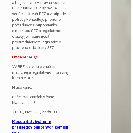
a Legislatívno – právnu komisiu
BFZ. Matriku BFZ spravuje
vedúci sekretár BFZ a v prípade
potreby konzultuje prípadné
požiadavky a pripomienky
s matrikou SFZ a legislatívne
otázky je možné riešiť
prostredníctvom legislatívno –
právneho oddelenia SFZ.
Uznesenie 1/1
VV BFZ schvaľuje zrušenie
matričnej a legislatívno – právnej
komisie BFZ
Hlasovanie:
Počet prítomných v čase
hlasovania: 8
Za: 8 , Proti : 0 , Zdržal sa: 0
K bodu 4: Schválenie
predsedov odborných komisií
BFZ