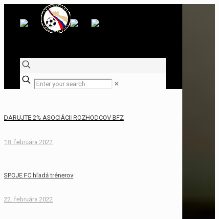
✕
DARUJTE 2% ASOCIÁCII ROZHODCOV BFZ
18. februára 2022
SPOJE FC hľadá trénerov
22. februára 2022