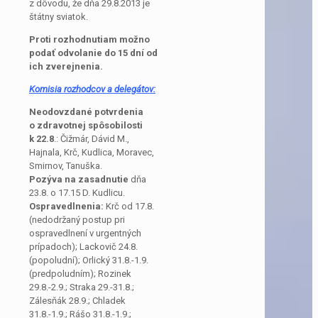
z dôvodu, že dňa 29.8.2013 je
štátny sviatok.
Proti rozhodnutiam možno
podať odvolanie do 15 dní od
ich zverejnenia.
Komisia rozhodcov a delegátov:
Neodovzdané potvrdenia
o zdravotnej spôsobilosti
k 22.8
.: Čižmár, Dávid M.,
Hajnala, Krč, Kudlica, Moravec,
Smirnov, Tanuška.
Pozýva na zasadnutie
dňa
23.8. o 17.15 D. Kudlicu.
Ospravedlnenia:
Krč od 17.8.
(nedodržaný postup pri
ospravedlnení v urgentných
prípadoch); Lackovič 24.8.
(popoludní); Orlický 31.8.-1.9.
(predpoludním); Rozinek
29.8.-2.9.; Straka 29.-31.8.;
Zálesňák 28.9.; Chladek
31.8.-1.9.; Rášo 31.8.-1.9.;