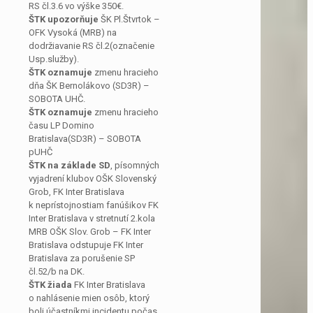
RS čl.3.6 vo výške 350€.
ŠTK upozorňuje
ŠK Pl.Štvrtok –
OFK Vysoká (MRB) na
dodržiavanie RS čl.2(označenie
Usp.služby).
ŠTK oznamuje
zmenu hracieho
dňa ŠK Bernolákovo (SD3R) –
SOBOTA UHČ.
ŠTK oznamuje
zmenu hracieho
času LP Domino
Bratislava(SD3R) – SOBOTA
pUHČ
ŠTK na základe SD
, písomných
vyjadrení klubov OŠK Slovenský
Grob, FK Inter Bratislava
k neprístojnostiam fanúšikov FK
Inter Bratislava v stretnutí 2.kola
MRB OŠK Slov. Grob – FK Inter
Bratislava odstupuje FK Inter
Bratislava za porušenie SP
čl.52/b na DK.
ŠTK žiada
FK Inter Bratislava
o nahlásenie mien osôb, ktorý
boli účastníkmi incidentu počas