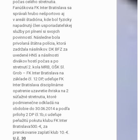
počas celého stretnutia.
Fanúškovia FK Inter Bratislava sa
správali hrubo nešportovo aj
v areáli štadióna, kde bol fyzicky
napadnutý člen usporiadateľskej
služby pri plnení si svojich
povinností. Následne bola
privolaná štátna polícia, ktorá
zadržala násilníkov. DK BFZ za
uvedené HNS a násilnosti
divákov hostí počas a po
stretnutí 2. kola MRB, OŠK Sl.
Grob – FK Inter Bratislava na
základe čl. 12 DP, udeľuje FK
Inter Bratislava disciplinárne
opatrenie uzavretie ihriska na 2
súťažné stretnutia, ktoré
podmienečne odkladá na
obdobie do 30.06.2014 a podľa
prílohy 2 DP čl.1b,c udeľuje
peňažitú pokutu klubu FK Inter
Bratislava500.-€, za
prerokovanie zaplatí klub 10.-€.
U.č. 30