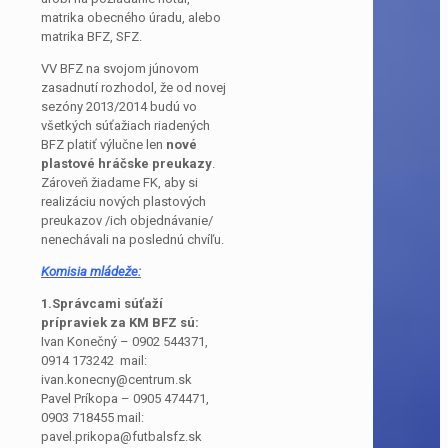
matrika obecného úradu, alebo
matrika BFZ, SFZ.
VV BFZ na svojom júnovom
zasadnutí rozhodol, že od novej
sezóny 2013/2014 budú vo
všetkých súťažiach riadených
BFZ platiť výlučne len
nové
plastové hráčske preukazy
.
Zároveň žiadame FK, aby si
realizáciu nových plastových
preukazov /ich objednávanie/
nenechávali na poslednú chvíľu.
Komisia mládeže:
1.Správcami súťaží
prípraviek za KM BFZ sú:
Ivan Konečný – 0902 544371,
0914 173242 mail:
ivan.konecny@centrum.sk
Pavel Príkopa – 0905 474471,
0903 718455 mail:
pavel.prikopa@futbalsfz.sk