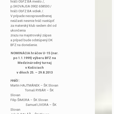
hráči ObFZ BA mesto /,
p.SKOVAJSA 0902 658530 /
hráči ObFZ BA vidiek /.
V prípade neospravedlnenej
neúčasti nesmie hráč nastúpiť
za materský klub sedem dní od
ukončenia
zrazu na majstrovský zápas
a prípad bude odstúpený DK
BFZ na doriešenie.
NOMINÁCIA hráčov U-15 (nar.
po 1.1.1999) výberu BFZ na
Medzinárodný turnaj
v Košiciach
v dňoch 25. – 29.8.2013
Hráči :
Martin HAJTMÁNEK – ŠK Slovan
Tomaš RYBÁR – ŠK
Slovan
Filip ŠIMORA – ŠK Slovan
Samuel LIVORA – ŠK
Slovan