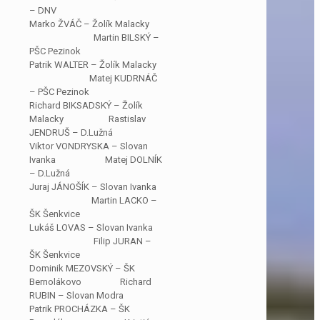
– DNV
Marko ŽVÁČ – Žolík Malacky
Martin BILSKÝ –
PŠC Pezinok
Patrik WALTER – Žolík Malacky
Matej KUDRNÁČ
– PŠC Pezinok
Richard BIKSADSKÝ – Žolík
Malacky Rastislav
JENDRUŠ – D.Lužná
Viktor VONDRYSKA – Slovan
Ivanka Matej DOLNÍK
– D.Lužná
Juraj JÁNOŠÍK – Slovan Ivanka
Martin LACKO –
ŠK Šenkvice
Lukáš LOVAS – Slovan Ivanka
Filip JURAN –
ŠK Šenkvice
Dominik MEZOVSKÝ – ŠK
Bernolákovo Richard
RUBIN – Slovan Modra
Patrik PROCHÁZKA – ŠK