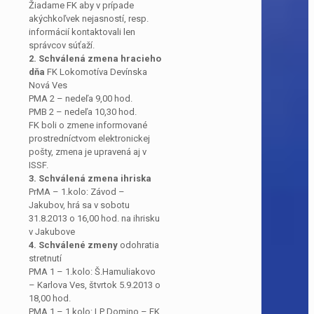
Žiadame FK aby v prípade
akýchkoľvek nejasností, resp.
informácií kontaktovali len
správcov súťaží.
2. Schválená zmena hracieho
dňa
FK Lokomotíva Devínska
Nová Ves
PMA 2 – nedeľa 9,00 hod.
PMB 2 – nedeľa 10,30 hod.
FK boli o zmene informované
prostredníctvom elektronickej
pošty, zmena je upravená aj v
ISSF.
3. Schválená zmena ihriska
PrMA – 1.kolo: Závod –
Jakubov, hrá sa v sobotu
31.8.2013 o 16,00 hod. na ihrisku
v Jakubove
4. Schválené zmeny
odohratia
stretnutí
PMA 1 – 1.kolo: Š.Hamuliakovo
– Karlova Ves, štvrtok 5.9.2013 o
18,00 hod.
PMA 1 – 1.kolo: LP Domino – FK