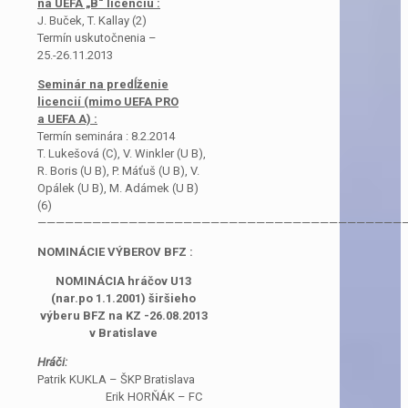
na UEFA „B“ licenciu :
J. Buček, T. Kallay (2)
Termín uskutočnenia –
25.-26.11.2013
Seminár na predĺženie
licencií (mimo UEFA PRO
a UEFA A) :
Termín seminára : 8.2.2014
T. Lukešová (C), V. Winkler (U B),
R. Boris (U B), P. Máťuš (U B), V.
Opálek (U B), M. Adámek (U B)
(6)
————————————————————————————————————————
NOMINÁCIE VÝBEROV BFZ :
NOMINÁCIA hráčov U13
(nar.po 1.1.2001) širšieho
výberu BFZ na KZ -26.08.2013
v Bratislave
Hráči:
Patrik KUKLA – ŠKP Bratislava
Erik HORŇÁK – FC