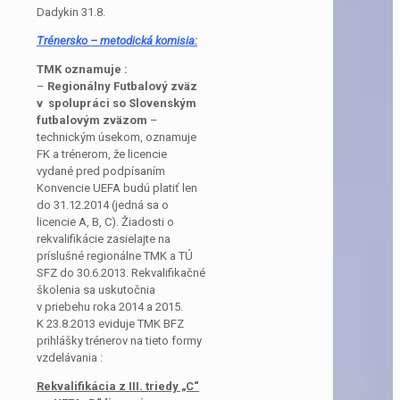
Dadykin 31.8.
Trénersko – metodická komisia:
TMK oznamuje :
–
Regionálny Futbalový zväz
v spolupráci so Slovenským
futbalovým zväzom
–
technickým úsekom, oznamuje
FK a trénerom, že licencie
vydané pred podpísaním
Konvencie UEFA budú platiť len
do 31.12.2014 (jedná sa o
licencie A, B, C). Žiadosti o
rekvalifikácie zasielajte na
príslušné regionálne TMK a TÚ
SFZ do 30.6.2013. Rekvalifikačné
školenia sa uskutočnia
v priebehu roka 2014 a 2015.
K 23.8.2013 eviduje TMK BFZ
prihlášky trénerov na tieto formy
vzdelávania :
Rekvalifikácia z III. triedy „C“