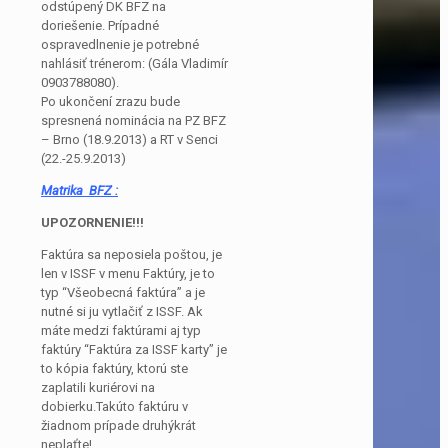
odstúpený DK BFZ na
doriešenie. Prípadné
ospravedlnenie je potrebné
nahlásiť trénerom: (Gála Vladimír
0903788080).
Po ukončení zrazu bude
spresnená nominácia na PZ BFZ
– Brno (18.9.2013) a RT v Senci
(22.-25.9.2013)
Matrika BFZ :
UPOZORNENIE!!!
Faktúra sa neposiela poštou, je
len v ISSF v menu Faktúry, je to
typ “Všeobecná faktúra” a je
nutné si ju vytlačiť z ISSF. Ak
máte medzi faktúrami aj typ
faktúry “Faktúra za ISSF karty” je
to kópia faktúry, ktorú ste
zaplatili kuriérovi na
dobierku.Takúto faktúru v
žiadnom prípade druhýkrát
neplaťte!