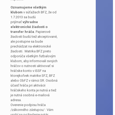
Oznamujeme všetkým
klubom
v súťažiach BFZ, že od
1.7.2013 sa budú
prijímať
výhradne
elektronické žiadosti o
transfer hráča
. Papierové
žiadosti budú tiež akceptované,
ale postupne sa bude
prechádzat na elektronické
žiadosti. Matrika BFZ preto
odporúča všetkým futbalovým
klubom, aby informovali svojich
hráčov o nutnosti aktivovať si
hráčske konto v ISSF na
ktorejkoľvek matrike SFZ, BFZ
alebo ObFZ v rámci SR. Osobná
účasť hráča pri aktivácii
hráčskeho konta je nutná a tiež
je nutná osobná e-mailová
adresa.
Overenie podpisu hráča
/zákonného zástupcu/ : Vám
urobí na požiadanie notár,