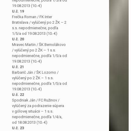
nepodmienečne, podľa 1/5/a od
19.08.2013 (10.-€)
U.č. 19
Frečka Roman / FK Inter
Bratislava / vylúčený po 2 ŽK – 2
s.s. nepodmienečne, podľa
1/5/a od 19.08.2013 (10.-€)
U.č. 20
Mravec Martin / ŠK Bernolákovo
/ vylúčený po 2 ŽK – 1 s.s.
nepodmienečne, podľa 1/5/a od
19.08.2013 (10.-€)
U.č. 21
Barbarič Ján / ŠK Lozorno /
vylúčený po 2 ŽK – 1 s.s.
nepodmienečne, podľa 1/5/a od
19.08.2013 (10.-€)
U.č. 22
Spodniak Ján / FC Ružinov /
vylúčený za podrazenie súpera
v gólovej situácii – 1 s.s.
nepodmienečne, podľa 1/4/a,
od 18.08.2013 (10.-€)
U.č. 23