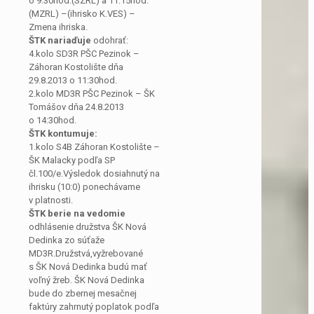
o 9:30hod.(SZRL) a 11:15hod.
(MZRL) –(ihrisko K.VES) –
Zmena ihriska.
ŠTK nariaďuje
odohrať:
4.kolo SD3R PŠC Pezinok –
Záhoran Kostolište dňa
29.8.2013 o 11:30hod.
2.kolo MD3R PŠC Pezinok – ŠK
Tomášov dňa 24.8.2013
o 14:30hod.
ŠTK kontumuje:
1.kolo S4B Záhoran Kostolište –
ŠK Malacky podľa SP
čl.100/e.Výsledok dosiahnutý na
ihrisku (10:0) ponechávame
v platnosti.
ŠTK berie na vedomie
odhlásenie družstva ŠK Nová
Dedinka zo súťaže
MD3R.Družstvá,vyžrebované
s ŠK Nová Dedinka budú mať
voľný žreb. ŠK Nová Dedinka
bude do zbernej mesačnej
faktúry zahrnutý poplatok podľa