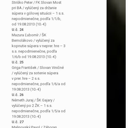
Striško Peter / FK Slovan Most
pri BA / vylúčený za držanie
súpera v gólovej situácii – 1 s.s.
nepodmienečne, podľa 1/1/b,
od 19.08.2013 (10.-€)
U.č. 24
Mazura Ľubomír / ŠK
Bernolákovo / vylúčený za
kopnutie súpera v neprer. hre – 3
s.s. nepodmienečne, podľa
1/6/b od 19.08.2013 (10.-€)
U.č. 25
Griga František / Slovan Viničné
/ vylúčený za sotenie súpera
v prer. hre – 2 s.s.
nepodmienečne, podľa 1/6/a od
19.08.2013 (10.-€)
U.č. 26
Németh Juraj / ŠK Gajary /
vylúčený po 2 ŽK – 1 s.s.
nepodmienečne, podľa 1/5/a od
19.08.2013 (10.-€)
U.č. 27
Malinovský Pavol / Záhoran