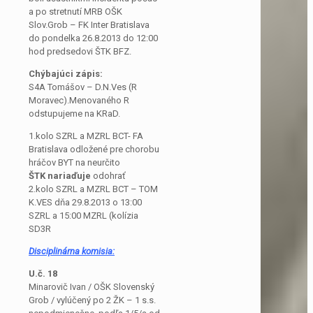
a po stretnutí MRB OŠK
Slov.Grob – FK Inter Bratislava
do pondelka 26.8.2013 do 12:00
hod predsedovi ŠTK BFZ.
Chýbajúci zápis:
S4A Tomášov – D.N.Ves (R
Moravec).Menovaného R
odstupujeme na KRaD.
1.kolo SZRL a MZRL BCT- FA
Bratislava odložené pre chorobu
hráčov BYT na neurčito
ŠTK nariaďuje
odohrať
2.kolo SZRL a MZRL BCT – TOM
K.VES dňa 29.8.2013 o 13:00
SZRL a 15:00 MZRL (kolízia
SD3R
Disciplinárna komisia:
U.č. 18
Minarovič Ivan / OŠK Slovenský
Grob / vylúčený po 2 ŽK – 1 s.s.