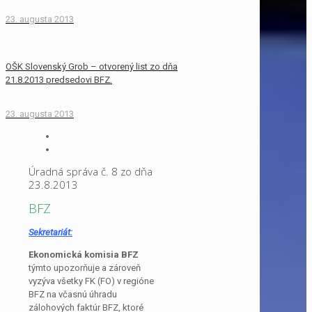
23. augusta 2013
OŠK Slovenský Grob – otvorený list zo dňa
21.8.2013 predsedovi BFZ.
23. augusta 2013
Úradná správa č. 8 zo dňa
23.8.2013
BFZ
Sekretariát:
Ekonomická komisia BFZ
týmto upozorňuje a zároveň
vyzýva všetky FK (FO) v regióne
BFZ na včasnú úhradu
zálohových faktúr BFZ, ktoré