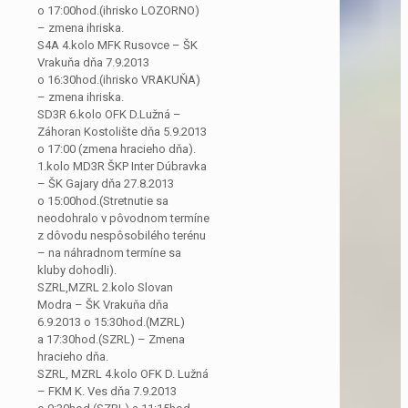
o 17:00hod.(ihrisko LOZORNO)
– zmena ihriska.
S4A 4.kolo MFK Rusovce – ŠK
Vrakuňa dňa 7.9.2013
o 16:30hod.(ihrisko VRAKUŇA)
– zmena ihriska.
SD3R 6.kolo OFK D.Lužná –
Záhoran Kostolište dňa 5.9.2013
o 17:00 (zmena hracieho dňa).
1.kolo MD3R ŠKP Inter Dúbravka
– ŠK Gajary dňa 27.8.2013
o 15:00hod.(Stretnutie sa
neodohralo v pôvodnom termíne
z dôvodu nespôsobilého terénu
– na náhradnom termíne sa
kluby dohodli).
SZRL,MZRL 2.kolo Slovan
Modra – ŠK Vrakuňa dňa
6.9.2013 o 15:30hod.(MZRL)
a 17:30hod.(SZRL) – Zmena
hracieho dňa.
SZRL, MZRL 4.kolo OFK D. Lužná
– FKM K. Ves dňa 7.9.2013