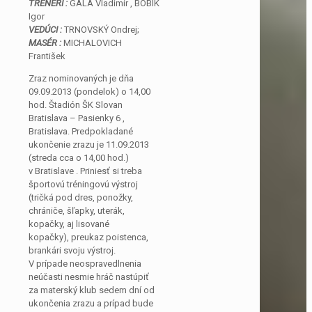
TRÉNERI :
GÁLA Vladimír , BÔBIK
Igor
VEDÚCI :
TRNOVSKÝ Ondrej;
MASÉR :
MICHALOVICH
František
Zraz nominovaných je dňa
09.09.2013 (pondelok) o 14,00
hod. Štadión ŠK Slovan
Bratislava – Pasienky 6 ,
Bratislava. Predpokladané
ukončenie zrazu je 11.09.2013
(streda cca o 14,00 hod.)
v Bratislave . Priniesť si treba
športovú tréningovú výstroj
(tričká pod dres, ponožky,
chrániče, šľapky, uterák,
kopačky, aj lisované
kopačky), preukaz poistenca,
brankári svoju výstroj.
V prípade neospravedlnenia
neúčasti nesmie hráč nastúpiť
za materský klub sedem dní od
ukončenia zrazu a prípad bude