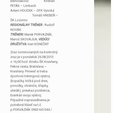
Bernolákovo Kristián
PETÁK – Limbach
Adam HOUDEK – OFK Vysoká
Tomáš HREBEŇ –
ŠK Lozorno
REGIONÁLNY TRÉNER :
Rudolf
NOVÁK
TRÉNERI:
Marek PORVAZNÍK,
Maroš SKOVAJSA;
VEDÚCI
DRUŽSTVA:
Ivan KONEČNÝ
Zraz nominovaných na kontrolný
zraz je v pondelok 26.08.2013
o 16,00 hod. ihrisku ŠK Krasňany,
Pekná cesta, Bratislava –
Krasňany. Priniesť si treba
športovú tréningovú výstroj
(kopačky, tričká pod dres,
ponožky, chrániče, šľapky,
uterák), preukaz poistenca,
brankári svoju výstroj.
Prípadné ospravedlnenia je
potrebné hlásiť na t.č.
p.PORVAZNÍK 0903 641544 /