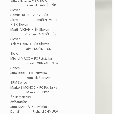
Jakub BALÁŽ – ŠK Slovan
Dominik DANIŠ – ŠK
Slovan
Samuel KOZLOVSKÝ – ŠK
Slovan Tamáš NÉMETH
– ŠK Slovan
Martin VICIAN – ŠK Slovan
Kristián BARTOŠ – ŠK
Slovan
Adam FRONC – ŠK Slovan
Dávid KOČÍK – ŠK
Slovan
Michal MACO – FC Petržalka
Jozef TORNYAI – SFM
Senec
Juraj KISS – FC Petržalka
Dominik ŠPIRIAK –
SFM Senec
Marko ŠIMONČIČ – FC Petržálka
Mário LORINCZI –
Žolík Malacky
Náhradníci:
Juraj MARTÍŠEK – Ivánka p.
Dunaji Richard CHMÚRA