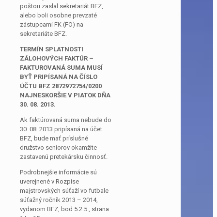
poštou zaslal sekretariát BFZ,
alebo boli osobne prevzaté
zástupcami FK (FO) na
sekretariáte BFZ.
TERMÍN SPLATNOSTI
ZÁLOHOVÝCH FAKTÚR –
FAKTUROVANÁ SUMA MUSÍ
BYŤ PRIPÍSANÁ NA ČÍSLO
ÚČTU BFZ 2872972754/0200
NAJNESKORŠIE V PIATOK DŇA
30. 08. 2013.
Ak faktúrovaná suma nebude do
30. 08. 2013 pripísaná na účet
BFZ, bude mať príslušné
družstvo seniorov okamžite
zastavenú pretekársku činnosť.
Podrobnejšie informácie sú
uverejnené v Rozpise
majstrovských súťaží vo futbale
súťažný ročník 2013 – 2014,
vydanom BFZ, bod 5.2.5., strana