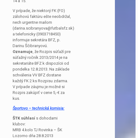
14 a 15.
V prípade, že niektorý FK (FO)
zálohovú faktúru ešte neobdržal,
nech urgentne mailom
(darina.scibranyova@futbalsfz.sk)
a telefonicky (0903718450)
informuje sekretára BFZ, p.
Darinu Ščibranyovú.
Oznamuje
, že Rozpis súťaží pre
súťažný ročník 2013/2014 je na
sekretariáte BFZ k dispozícii od
pondelka 12.8.2013. Na základe
schválenia VV BFZ dostane
každý FK 2 ks Rozpisu zdarma.
V prípade záujmu je možné si
Rozpis zakúpiť v cene 5,-€ za
kus.
Športovo – technická komisia:
ŠTK súhlasí
s dohodami
klubov:
MRB 4.kolo TJ Rovinka – ŠK
Lozorno dňa 28.8.2013