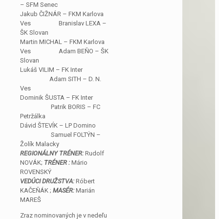
– SFM Senec
Jakub ČIŽNÁR – FKM Karlova
Ves Branislav LEXA –
ŠK Slovan
Martin MICHAL – FKM Karlova
Ves Adam BEŇO – ŠK
Slovan
Lukáš VILIM – FK Inter
Adam SITH – D. N.
Ves
Dominik ŠUSTA – FK Inter
Patrik BORIS – FC
Petržálka
Dávid ŠTEVÍK – LP Domino
Samuel FOLTÝN –
Žolík Malacky
REGIONÁLNY TRÉNER:
Rudolf
NOVÁK;
TRÉNER :
Mário
ROVENSKÝ
VEDÚCI DRUŽSTVA:
Róbert
KAČEŇÁK ;
MASÉR:
Marián
MAREŠ
Zraz nominovaných je v nedeľu