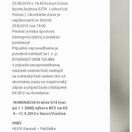
25.08.2013 o 14.45 hod pri Dome
športu budova SZTK ( vchod od
Polusu ). Ukončenie zrazu je
naplánované vo štvrtok
29.8.2013 cca 19.00
Priniesť si treba športovú
tréningovú výstroj a preukaz
poistenca!
Prípadné ospravedlnenie je
potrebné nahlásiť na t. č. p.
ROVENSKÝ 0908 726 884.
V prípade neospravedlnenej
neúčasti nesmie hráč nastúpiť
za materský klub sedem dní od
ukončenia zrazu na majstrovský
zápas a prípad bude odstúpený
DK BFZ na doriešenie.
NOMINÁCIA hráčov U14 (nar.
po 1.1.2000) výberu BFZ na KZ
9.–11.9.2013 v Senci/Viničné.
Hráči:
HEGYI Samuel – Petržalka