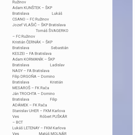
Ružinov
Adam KUNŠTEK – ŠKP
Bratislava Lukáš
CSANO – FC Ružinov
Jozef VLAŠIČ – ŠKP Bratislava
Tomáš ŠVAGERKO
– FC Ružinov
Kristián ČERNÁK – ŠKP
Bratislava Sebastián
KESZEI – FA Bratislava
Adam KORMANÍK – ŠKP
Bratislava Ladislav
NAGY – FA Bratislava
Filip DRGOŇA – Domino
Bratislava Kristián
MESAROŠ – FK Rača
Ján TROCHTA – Domino
Bratislava Filip
ADÁMEK – FK Rača
Stanislav UHER – FKM Karlova
Ves Róbert PUŠKÁR
– BCT
Lukáš LETENAY – FKM Karlova
Ves Matúš MOLNÁR