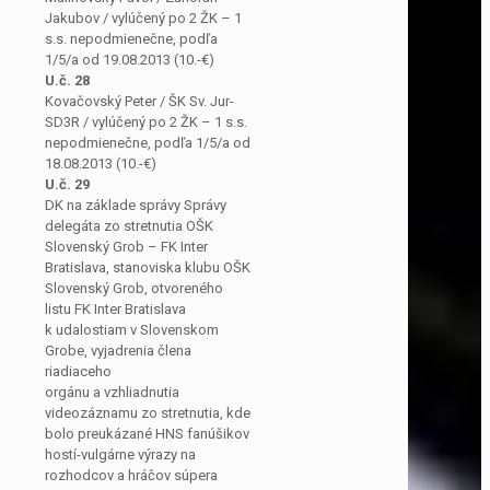
Jakubov / vylúčený po 2 ŽK – 1
s.s. nepodmienečne, podľa
1/5/a od 19.08.2013 (10.-€)
U.č. 28
Kovačovský Peter / ŠK Sv. Jur-
SD3R / vylúčený po 2 ŽK – 1 s.s.
nepodmienečne, podľa 1/5/a od
18.08.2013 (10.-€)
U.č. 29
DK na základe správy Správy
delegáta zo stretnutia OŠK
Slovenský Grob – FK Inter
Bratislava, stanoviska klubu OŠK
Slovenský Grob, otvoreného
listu FK Inter Bratislava
k udalostiam v Slovenskom
Grobe, vyjadrenia člena
riadiaceho
orgánu a vzhliadnutia
videozáznamu zo stretnutia, kde
bolo preukázané HNS fanúšikov
hostí-vulgárne výrazy na
rozhodcov a hráčov súpera