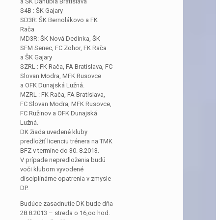
a ŠK Danubia Bratislava
S4B : ŠK Gajary
SD3R: ŠK Bernolákovo a FK
Rača
MD3R: ŠK Nová Dedinka, ŠK
SFM Senec, FC Zohor, FK Rača
a ŠK Gajary
SZRL : FK Rača, FA Bratislava, FC
Slovan Modra, MFK Rusovce
a OFK Dunajská Lužná.
MZRL : FK Rača, FA Bratislava,
FC Slovan Modra, MFK Rusovce,
FC Ružinov a OFK Dunajská
Lužná.
DK žiada uvedené kluby
predložiť licenciu trénera na TMK
BFZ v termíne do 30. 8.2013.
V prípade nepredloženia budú
voči klubom vyvodené
disciplinárne opatrenia v zmysle
DP.
Budúce zasadnutie DK bude dňa
28.8.2013 – streda o 16,oo hod.