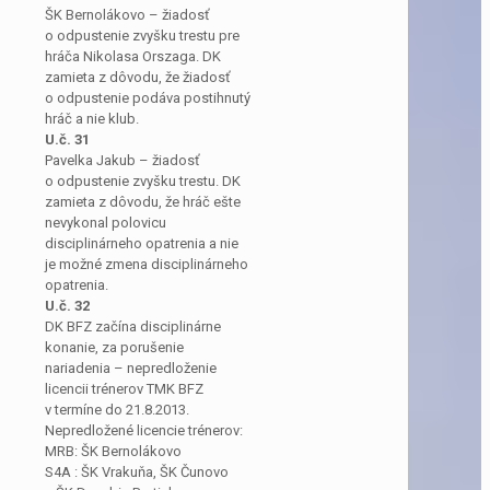
ŠK Bernolákovo – žiadosť
o odpustenie zvyšku trestu pre
hráča Nikolasa Orszaga. DK
zamieta z dôvodu, že žiadosť
o odpustenie podáva postihnutý
hráč a nie klub.
U.č. 31
Pavelka Jakub – žiadosť
o odpustenie zvyšku trestu. DK
zamieta z dôvodu, že hráč ešte
nevykonal polovicu
disciplinárneho opatrenia a nie
je možné zmena disciplinárneho
opatrenia.
U.č. 32
DK BFZ začína disciplinárne
konanie, za porušenie
nariadenia – nepredloženie
licencii trénerov TMK BFZ
v termíne do 21.8.2013.
Nepredložené licencie trénerov:
MRB: ŠK Bernolákovo
S4A : ŠK Vrakuňa, ŠK Čunovo