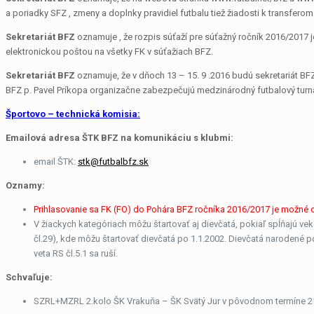
a poriadky SFZ , zmeny a doplnky pravidiel futbalu tiež žiadosti k transferom
Sekretariát BFZ
oznamuje , že rozpis súťaží pre súťažný ročník 2016/2017
elektronickou poštou na všetky FK v súťažiach BFZ.
Sekretariát BFZ
oznamuje, že v dňoch 13 – 15. 9 .2016 budú sekretariát BFZ
BFZ p. Pavel Príkopa organizačne zabezpečujú medzinárodný futbalový tur
Športovo – technická komisia:
Emailová adresa ŠTK BFZ na komunikáciu s klubmi:
email ŠTK:
stk@futbalbfz.sk
Oznamy:
Prihlasovanie sa FK (FO) do Pohára BFZ ročníka 2016/2017 je možné
V žiackych kategóriach môžu štartovať aj dievčatá, pokiaľ spĺňajú ve
čl.29), kde môžu štartovať dievčatá po 1.1.2002. Dievčatá narodené p
veta RS čl.5.1 sa ruší.
Schvaľuje:
SZRL+MZRL 2.kolo ŠK Vrakuňa – ŠK Svätý Jur v pôvodnom termíne 21.9.