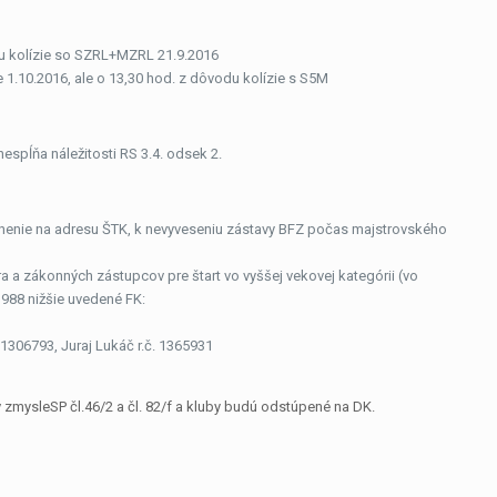
du kolízie so SZRL+MZRL 21.9.2016
1.10.2016, ale o 13,30 hod. z dôvodu kolízie s S5M
spĺňa náležitosti RS 3.4. odsek 2.
nenie na adresu ŠTK, k nevyveseniu zástavy BFZ počas majstrovského
a a zákonných zástupcov pre štart vo vyššej vekovej kategórii (vo
988 nižšie uvedené FK:
1306793, Juraj Lukáč r.č. 1365931
zmysleSP čl.46/2 a čl. 82/f a kluby budú odstúpené na DK.