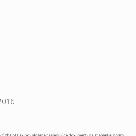
2016
futbalbfz.sk boli vložené nasledujúce dokumenty na stiahnutie: normy