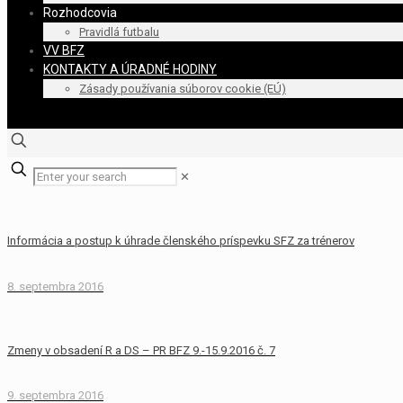
Rozhodcovia
Pravidlá futbalu
VV BFZ
KONTAKTY A ÚRADNÉ HODINY
Zásady používania súborov cookie (EÚ)
✕
Informácia a postup k úhrade členského príspevku SFZ za trénerov
8. septembra 2016
Zmeny v obsadení R a DS – PR BFZ 9.-15.9.2016 č. 7
9. septembra 2016