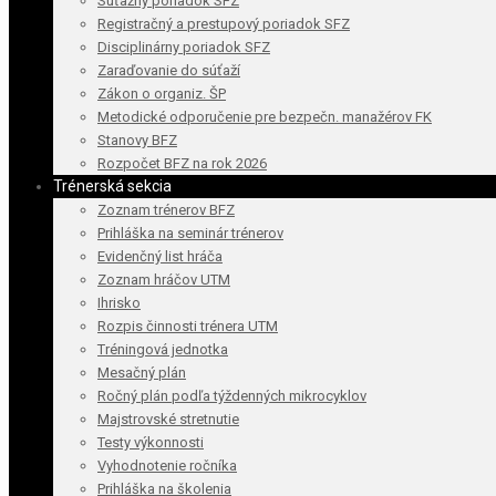
Súťažný poriadok SFZ
Registračný a prestupový poriadok SFZ
Disciplinárny poriadok SFZ
Zaraďovanie do súťaží
Zákon o organiz. ŠP
Metodické odporučenie pre bezpečn. manažérov FK
Stanovy BFZ
Rozpočet BFZ na rok 2026
Trénerská sekcia
Zoznam trénerov BFZ
Prihláška na seminár trénerov
Evidenčný list hráča
Zoznam hráčov UTM
Ihrisko
Rozpis činnosti trénera UTM
Tréningová jednotka
Mesačný plán
Ročný plán podľa týždenných mikrocyklov
Majstrovské stretnutie
Testy výkonnosti
Vyhodnotenie ročníka
Prihláška na školenia