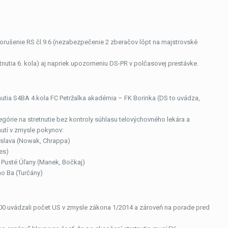
orušenie RS čl.9.6 (nezabezpečenie 2 zberačov lôpt na majstrovské
utia 6. kola) aj napriek upozorneniu DS-PR v polčasovej prestávke.
tia S4BA 4.kola FC Petržalka akadémia – FK Borinka (DS to uvádza,
górie na stretnutie bez kontroly súhlasu telovýchovného lekára a
utí v zmysle pokynov:
tislava (Nowak, Chrappa)
es)
 Pusté Úľany (Manek, Bočkaj)
o Ba (Turčány)
 300 uvádzali počet US v zmysle zákona 1/2014 a zároveň na porade pred