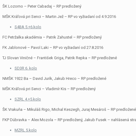
ŠK Lozorno – Peter Cabadaj – RP predložený
MŠK Kráľová pri Senci – Martin Jež – RP vo vyžiadaní od 4.9.2016
S4BA 5.+6.kolo
FC Petržalka akadémia – Patrik Zahustel – RP predložený
FK Jablonové – Pavol Laki – RP vo vyžiadaní od 27.8.2016
TJ Slovan Viničné – František Griga, Patrik Repka – RP predložené
SD3R 6. kolo
NMŠK 1922 Ba – David Jurík, Jakub Hreco – RP predložené
MŠK Kráľová pri Senci – Vladimír Kis – RP predložený
SZRL 4.+5.kolo
ŠK Vrakuňa – Mikuláš Rigo, Michal Keszegh, Juraj Mesároš – RP predložené
FKP Dúbravka – Alex Mozola – RP predložený, Jakub Fusek – nahlásená strat
MZRL 5.kolo