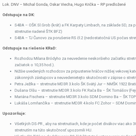
Lok. DNV – Michal Gonda, Oskar Viecha, Hugo Krička – RP predložené
Odstupuje na DK:
S4BA – OŠK Sl.Grob (krát) a FK Karpaty Limbach, na základe SD, za p
stretnutie riadené ŠTK BFZ)
S4BA – TJ Čunovo za porušenie RS čl.2 (nedostatočná US počas stretn
Odstupuje na riešenie KRaD:
Rozhodcu Milana Bródyho za neuvedenie neskoršieho začiatku stretnu
začiatok o 10,35 hod.).
Nižšie uvedených rozhodcov za pripustenie hráčov nižšej vekovej kate
zákonných zástupcov a neuvedenietejto skutočnosti v zápise o stretn
Petra Ježíka – stretnutie MD3R 3.kolo ŠK Svätý Jur – NMŠK 1922 Bra
Dušana Olšu – stretnutie MD3R 3.kolo FK Rača Ba – ŠK Tomášov (Fej
Mariána Fischera – stretnutie MD3R 3.kolo SDM Domino Ba – ŠK TOP
Lukáša Lomňančíka – stretnutie MD3R 4.kolo FC Zohor – SDM Domin
Upozorňuje:
Všetkých DS-PR , aby na stretnutiach, kde je počet divákov viac ako
stretnutím na túto skutočnosť upozornili HU.