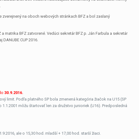
.
 je zverejnený na oboch webových stránkach BFZ a bol zaslaný
 a matrika BFZ zatvorené. Vedúci sekretár BFZ p. Ján Farbula a sekretár
naj DANUBE CUP 2016.
 do
30.9.2016.
kový limit. Podľa platného SP bola zmenená kategória žiačok na U15 (SP
o 1.1.2001 môžu štartovať len za družstvo junioriek (U16). Predposledná
2016, ale o 15,30 hod. mladší + 17,00 hod. starší žiaci.