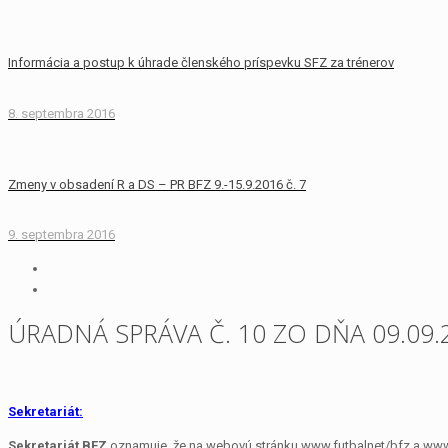
Informácia a postup k úhrade členského príspevku SFZ za trénerov
8. septembra 2016
Zmeny v obsadení R a DS – PR BFZ 9.-15.9.2016 č. 7
9. septembra 2016
ÚRADNÁ SPRÁVA Č. 10 ZO DŇA 09.09.
Sekretariát:
Sekretariát BFZ
oznamuje, že na webovú stránku www.futbalnet/bfz a www.