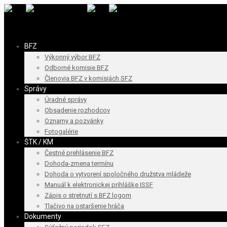
BFZ
Výkonný výbor BFZ
Odborné komisie BFZ
Členovia BFZ v komisiách SFZ
Správy
Úradné správy
Obsadenie rozhodcov
Oznamy a pozvánky
Fotogalérie
ŠTK / KM
Čestné prehlásenie BFZ
Dohoda-zmena termínu
Dohoda o vytvorení spoločného družstva mládeže
Manuál k elektronickej prihláške ISSF
Zápis o stretnutí s BFZ logom
Tlačivo na ostaršenie hráča
Dokumenty