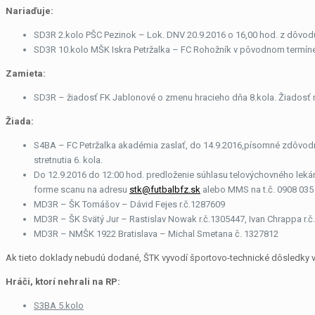
Nariaďuje:
SD3R 2.kolo PŠC Pezinok – Lok. DNV 20.9.2016 o 16,00 hod. z dôvo
SD3R 10.kolo MŠK Iskra Petržalka – FC Rohožník v pôvodnom termíne 
Zamieta:
SD3R – žiadosť FK Jablonové o zmenu hracieho dňa 8.kola. Žiadosť ne
Žiada:
S4BA – FC Petržalka akadémia zaslať, do 14.9.2016,písomné zdôvod
stretnutia 6. kola.
Do 12.9.2016 do 12:00 hod. predloženie súhlasu telovýchovného lekár
forme scanu na adresu
stk@futbalbfz.sk
alebo MMS na t.č. 0908 035 
MD3R – ŠK Tomášov – Dávid Fejes r.č.1287609
MD3R – ŠK Svätý Jur – Rastislav Nowak r.č.1305447, Ivan Chrappa r.č.
MD3R – NMŠK 1922 Bratislava – Michal Smetana č. 1327812
Ak tieto doklady nebudú dodané, ŠTK vyvodí športovo-technické dôsledky v 
Hráči, ktorí nehrali na RP:
S3BA 5.kolo