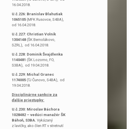
16.04.2018.
U.č.226: Branislav Blahutiak
1065105
(MFK Rusovce, S4BA),
od 16.04.2018.
U.č.227: Christian Volník
1304148
(ŠK Bernolákovo,
SZRL), od 16.04.2018.
U.č.228: Dominik Švajdlenka
1140481
(ŠK Lozorno, FO,
S3BA), od 19.04.2018.
U.č.229: Michal Granec
1174005
(TJ Čunovo, S4BA), od
19.04.2018.
Disciplinárne
sankcie
za
ďalšie priestupky:
U.č.230: Miroslav Báchora
1028482 – vedúci manažér ŠK
Báhoň, S3BA.
Vykázaný
z lavičky, ako člen RT v stretnutí