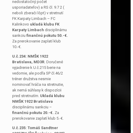
nedostatočný počet
usporiadateľov) a RS čl. 9.7 2 (
neboli zberači lôpt) v stretnutí
FK Karpaty Limbach – FC
Kalinkovo
ukladá klubu FK
Karpaty Limbach
disciplinárnu
sankciu
finančnú pokutu 50.-€.
Za prerokovanie zaplatí klub
10.-€.
U.č.234:
NMŠK 1922
Bratislava, MD3R.
Doručené
vyjadrenie k U.č.215 berie na
vedomie, ale podľa SP čl.46/2
tréner družstva nesmie
nominovať hráča na stretnutie,
ak nemá súhlasy k dispozícii
pred stretnutím.
Ukladá klubu
NMŠK 1922 Bratislava
disciplinárnu sankciu –
finančnú pokutu 20.-€.
Za
prerokovanie zaplatí klub 5.-€.
U.č.235: Tomáš Sandtner