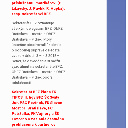
príslušnému matrikárovi (P.
Likavský, J. Pavlík, R. Hupka),
resp. sekretárovi BFZ.
Sekretariát BFZ oznamuje
všetkým delegátom BFZ, ObFZ
Bratislava – mesto a ObFZ
Bratislava – vidiek, ktorý
úspešne absolvovali školenie
o odbornej príprave delegáta
zväzu v dňoch 3 – 4.3.2018 v
Senci, že osvedčenia si môžu
vyzdvihnúť na sekretariáte BFZ,
ObFZ Bratislava – mesto a ObFZ
Bratislava – vidiek podľa
príslušnosti.
Sekretariát BFZ žiada FK
TIPOS III. ligy BFZ ŠK Svätý
Jur, PŠC Pezinok, FK Slovan
Most pri Bratislave, FC
Petržalka, FK Vajnory a ŠK
Lozorno o zaslanie čestného
prehlásenia k partnerovi