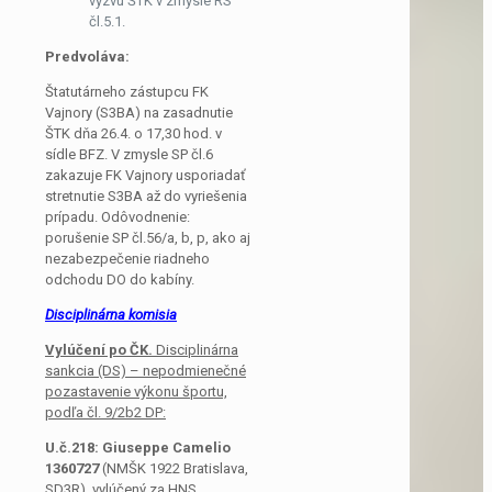
výzvu ŠTK v zmysle RS
čl.5.1.
Predvoláva:
Štatutárneho zástupcu FK
Vajnory (S3BA) na zasadnutie
ŠTK dňa 26.4. o 17,30 hod. v
sídle BFZ. V zmysle SP čl.6
zakazuje FK Vajnory usporiadať
stretnutie S3BA až do vyriešenia
prípadu. Odôvodnenie:
porušenie SP čl.56/a, b, p, ako aj
nezabezpečenie riadneho
odchodu DO do kabíny.
Disciplinárna komisia
Vylúčení po ČK.
Disciplinárna
sankcia (DS) – nepodmienečné
pozastavenie výkonu športu,
podľa čl. 9/2b2 DP:
U.č.218:
Giuseppe Camelio
1360727
(NMŠK 1922 Bratislava,
SD3R), vylúčený za HNS,