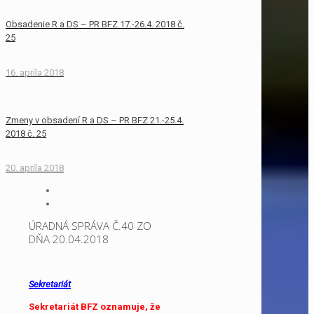
Obsadenie R a DS – PR BFZ 17.-26.4. 2018 č.
25
16. apríla 2018
Zmeny v obsadení R a DS – PR BFZ 21.-25.4.
2018 č. 25
20. apríla 2018
ÚRADNÁ SPRÁVA Č.40 ZO
DŇA 20.04.2018
Sekretariát
Sekretariát BFZ oznamuje, že