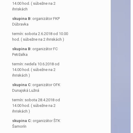
14.00 hod. ( súbežne na 2
ihriskách
skupina B
: organizátor FKP
Dúbravka
termín: sobota 2.6.2018 od 10.00
hod. ( súbežne na 2 ihriskách )
skupina B
: organizátor FC
Petržalka
termín: nedeľa 10.6.2018 od
14.00 hod. ( súbežne na 2
ihriskách )
skupina C
: organizátor OFK
Dunajská Lužná
termín: sobota 28.4.2018 od
14.00 hod. ( súbežne na 2
ihriskách )
skupina C:
organizátor ŠTK
Šamorín