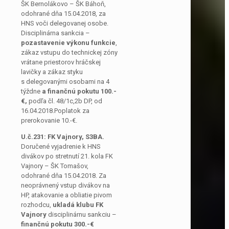
ŠK Bernolákovo – ŠK Báhoň,
odohrané dňa 15.04.2018, za
HNS voči delegovanej osobe.
Disciplinárna sankcia –
pozastavenie výkonu funkcie
,
zákaz vstupu do technickej zóny
vrátane priestorov hráčskej
lavičky a zákaz styku
s delegovanými osobami na 4
týždne
a finančnú
pokutu 100.-
€,
podľa čl. 48/1c,2b DP, od
16.04.2018.Poplatok za
prerokovanie 10.-€.
U.č.231: FK Vajnory, S3BA.
Doručené vyjadrenie k HNS
divákov po stretnutí 21. kola FK
Vajnory – ŠK Tomašov,
odohrané dňa 15.04.2018. Za
neoprávnený vstup divákov na
HP, atakovanie a obliatie pivom
rozhodcu,
ukladá klubu FK
Vajnory
disciplinárnu sankciu –
finančnú pokutu 300.-€