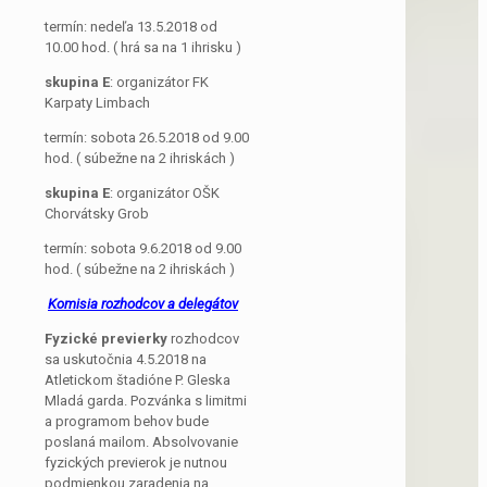
termín: nedeľa 13.5.2018 od
10.00 hod. ( hrá sa na 1 ihrisku )
skupina E
: organizátor FK
Karpaty Limbach
termín: sobota 26.5.2018 od 9.00
hod. ( súbežne na 2 ihriskách )
skupina E
: organizátor OŠK
Chorvátsky Grob
termín: sobota 9.6.2018 od 9.00
hod. ( súbežne na 2 ihriskách )
Komisia rozhodcov a delegátov
Fyzické previerky
rozhodcov
sa uskutočnia 4.5.2018 na
Atletickom štadióne P. Gleska
Mladá garda. Pozvánka s limitmi
a programom behov bude
poslaná mailom. Absolvovanie
fyzických previerok je nutnou
podmienkou zaradenia na