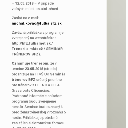
–
12.05.2018
– V prípade
voľných miest ostatní tréneri
Zaslať na e-mail:
michal.kovac@futbalsfz.sk
Záväzná prihláška a program je
zverejnený na webstránke
:
http://bfz.futbalnet.sk /
Tréneri a mládež / SEMINÁR
TRÉNEROV BFZ).
Oznamuje
trénerom,
že v
termíne
23.05.2018
(streda)
organizuje na FTVŠ UK
Seminár
trénerov BFZ
určený prioritne
pre trénerov s UEFA B a UEFA
Grassroots C licenciou
.
Podrobné informácie ohľadom
programu budú zverejnené
neskôr. Seminár bude uznaný k
predĺženiu trénerskej v rozsahu 5
hodín. Prihlášku je potrebné
zaslať len elektronickou formou