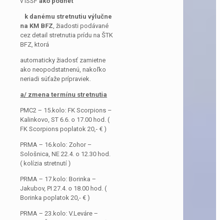
v ISSF
ako podnet
k danému stretnutiu výlučne
na KM BFZ
, žiadosti podávané
cez detail stretnutia prídu na ŠTK
BFZ, ktorá
automaticky žiadosť zamietne
ako neopodstatnenú, nakoľko
neriadi súťaže prípraviek.
a/ zmena termínu stretnutia
PMC2 – 15.kolo: FK Scorpions –
Kalinkovo, ST 6.6. o 17.00 hod. (
FK Scorpions poplatok 20,- € )
PRMA – 16.kolo: Zohor –
Sološnica, NE 22.4. o 12.30 hod.
( kolízia stretnutí )
PRMA – 17.kolo: Borinka –
Jakubov, PI 27.4. o 18.00 hod. (
Borinka poplatok 20,- € )
PRMA – 23.kolo: V.Leváre –