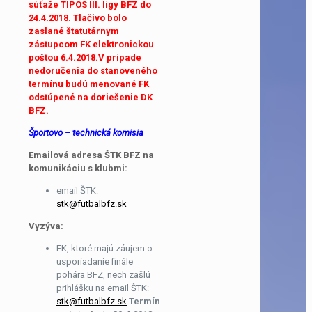
súťaže TIPOS III. ligy BFZ do
24.4.2018. Tlačivo bolo
zaslané štatutárnym
zástupcom FK elektronickou
poštou 6.4.2018.V prípade
nedoručenia do stanoveného
termínu budú menované FK
odstúpené na doriešenie DK
BFZ.
Športovo – technická komisia
Emailová adresa ŠTK BFZ na
komunikáciu s klubmi:
email ŠTK:
stk@futbalbfz.sk
Vyzýva:
FK, ktoré majú záujem o
usporiadanie finále
pohára BFZ, nech zašlú
prihlášku na email ŠTK:
stk@futbalbfz.sk
Termín