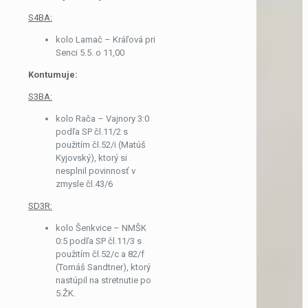
S4BA:
kolo Lamač – Kráľová pri
Senci 5.5. o 11,00
Kontumuje:
S3BA:
kolo Rača – Vajnory 3:0
podľa SP čl.11/2 s
použitím čl.52/i (Matúš
Kyjovský), ktorý si
nesplnil povinnosť v
zmysle čl.43/6
SD3R:
kolo Šenkvice – NMŠK
0:5 podľa SP čl.11/3 s
použitím čl.52/c a 82/f
(Tomáš Sandtner), ktorý
nastúpil na stretnutie po
5.ŽK.