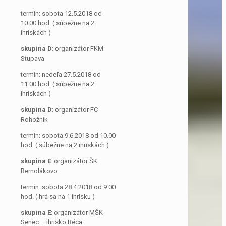
termín: sobota 12.5.2018 od
10.00 hod. ( súbežne na 2
ihriskách )
skupina D
: organizátor FKM
Stupava
termín: nedeľa 27.5.2018 od
11.00 hod. ( súbežne na 2
ihriskách )
skupina D
: organizátor FC
Rohožník
termín: sobota 9.6.2018 od 10.00
hod. ( súbežne na 2 ihriskách )
skupina E
: organizátor ŠK
Bernolákovo
termín: sobota 28.4.2018 od 9.00
hod. ( hrá sa na 1 ihrisku )
skupina E
: organizátor MŠK
Senec – ihrisko Réca