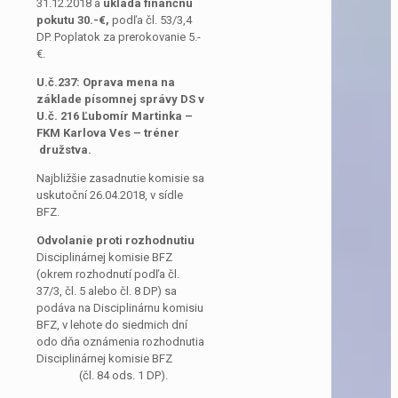
31.12.2018 a
ukladá
finančnú
pokutu 30.-€,
podľa čl. 53/3,4
DP. Poplatok za prerokovanie 5.-
€.
U.č.237: Oprava mena na
základe písomnej správy DS v
U.č. 216 Ľubomír Martinka –
FKM Karlova Ves – tréner
družstva.
Najbližšie zasadnutie komisie sa
uskutoční 26.04.2018, v sídle
BFZ.
Odvolanie proti rozhodnutiu
Disciplinárnej komisie BFZ
(okrem rozhodnutí podľa čl.
37/3, čl. 5 alebo čl. 8 DP) sa
podáva na Disciplinárnu komisiu
BFZ, v lehote do siedmich dní
odo dňa oznámenia rozhodnutia
Disciplinárnej komisie BFZ
(čl. 84 ods. 1 DP).