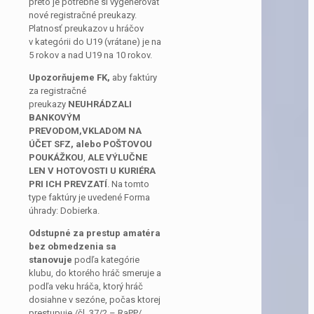
preto je potrebné si vygenerovať
nové registračné preukazy.
Platnosť preukazov u hráčov
v kategórii do U19 (vrátane) je na
5 rokov a nad U19 na 10 rokov.
Upozorňujeme FK,
aby faktúry
za registračné
preukazy
NEUHRÁDZALI
BANKOVÝM
PREVODOM,VKLADOM NA
ÚČET SFZ, alebo POŠTOVOU
POUKÁŽKOU
,
ALE VÝLUČNE
LEN V HOTOVOSTI U KURIÉRA
PRI ICH PREVZATÍ
. Na tomto
type faktúry je uvedené Forma
úhrady: Dobierka.
Odstupné za prestup amatéra
bez obmedzenia sa
stanovuje
podľa kategórie
klubu, do ktorého hráč smeruje a
podľa veku hráča, ktorý hráč
dosiahne v sezóne, počas ktorej
prestupuje /čl. 37/2 – RaPP/.