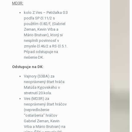
MD3R:
kolo Z.Ves – Petržalka 0:3
podľa SP čl.11/2 s
použitím čl.82/f, (Gabriel
Zeman, Kevin Vrba a
Mário Brutvan), ktorý si
nesplnili povinnosť v
zmysle čl.46/2 a RS čl.5.1.
Prípad odstupuje na
riešenie DK.
Odstupuje na DK:
Vajnory (S3BA) za
neoprávnený štart hráča
Matúša Kyjovského v
stretnutí 20.kola.
Ves (MD3R) za
neoprávnený štart hráčov
(nepredloženie
“ostaršenia” hráčov
Gabriel Zeman, Kevin
Vrba a Mário Brutvan) na