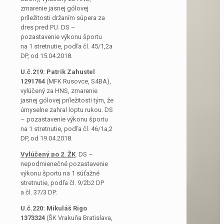
zmarenie jasnej gólovej
príležitosti držaním súpera za
dres pred PU. DS –
pozastavenie výkonu športu
na 1 stretnutie, podľa čl. 45/1,2a
DP, od 15.04.2018.
U.č.219:
Patrik Zahustel
1291764
(MFK Rusovce, S4BA),
vylúčený za HNS, zmarenie
jasnej gólovej príležitosti tým, že
úmyselne zahral loptu rukou. DS
– pozastavenie výkonu športu
na 1 stretnutie, podľa čl. 46/1a,2
DP, od 19.04.2018.
Vylúčený po 2. ŽK
. DS –
nepodmienečné pozastavenie
výkonu športu na 1 súťažné
stretnutie, podľa čl. 9/2b2 DP
a čl. 37/3 DP:
U.č.220: Mikuláš Rigo
1373324
(ŠK Vrakuňa Bratislava,