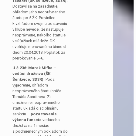
1305784
(ŠK Šenkvice, SD3R).
Dostavil sa na zasadnutie,
ohľadom jeho neoprávneného
štartu po 5 ŽK. Previnilec
k vzhľadom svojmu postaveniu
v klube nevedel, že nastupuje
neoprávnene, nakoľko štartuje
v súťažiach mládeže. DK
uvoľňuje menovanému činnosť
dňom 20.04.2018. Poplatok za
prerokovanie 5.-€.
U.č.236: Marek Mifka –
vedúci družstva
(ŠK
Šenkvice, SD3R).
Podal
vyjadrenie, ohľadom
neoprávneného štartu hráča
Tomáša Sandtnera. Za
umožnenie neoprávneného
štartu ukladá disciplinárnu
sankciu –
pozastavenie
výkonu funkcie
vedúceho
družstva na 1 mesiac
s podmienečným odkladom do