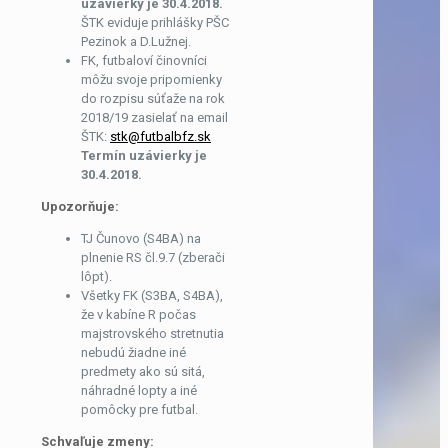
uzávierky je 30.4.2018.
ŠTK eviduje prihlášky PŠC
Pezinok a D.Lužnej.
FK, futbaloví činovníci
môžu svoje pripomienky
do rozpisu súťaže na rok
2018/19 zasielať na email
ŠTK:
stk@futbalbfz.sk
Termín uzávierky je
30.4.2018.
Upozorňuje:
TJ Čunovo (S4BA) na
plnenie RS čl.9.7 (zberači
lôpt).
Všetky FK (S3BA, S4BA),
že v kabíne R počas
majstrovského stretnutia
nebudú žiadne iné
predmety ako sú sitá,
náhradné lopty a iné
pomôcky pre futbal.
Schvaľuje zmeny: