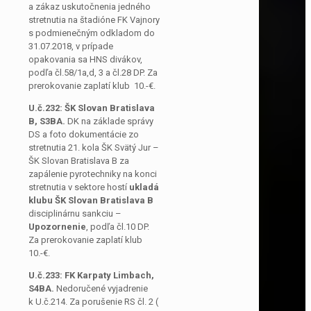
a zákaz uskutočnenia jedného
stretnutia na štadióne FK Vajnory
s podmienečným odkladom do
31.07.2018, v prípade
opakovania sa HNS divákov,
podľa čl.58/1a,d, 3 a čl.28 DP. Za
prerokovanie zaplatí klub 10.-€.
U.č.232: ŠK Slovan Bratislava
B, S3BA.
DK na základe správy
DS a foto dokumentácie zo
stretnutia 21. kola ŠK Svätý Jur –
ŠK Slovan Bratislava B za
zapálenie pyrotechniky na konci
stretnutia v sektore hostí
ukladá
klubu ŠK Slovan Bratislava B
disciplinárnu sankciu –
Upozornenie
, podľa čl.10 DP.
Za prerokovanie zaplatí klub
10.-€.
U.č.233:
FK Karpaty Limbach,
S4BA.
Nedoručené vyjadrenie
k U.č.214. Za porušenie RS čl. 2 (