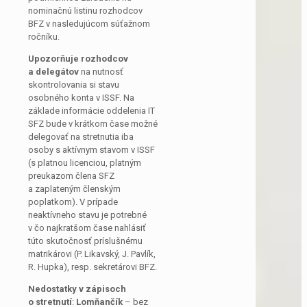
nominačnú listinu rozhodcov
BFZ v nasledujúcom súťažnom
ročníku.
Upozorňuje rozhodcov
a delegátov
na nutnosť
skontrolovania si stavu
osobného konta v ISSF. Na
základe informácie oddelenia IT
SFZ bude v krátkom čase možné
delegovať na stretnutia iba
osoby s aktívnym stavom v ISSF
(s platnou licenciou, platným
preukazom člena SFZ
a zaplateným členským
poplatkom). V prípade
neaktívneho stavu je potrebné
v čo najkratšom čase nahlásiť
túto skutočnosť príslušnému
matrikárovi (P. Likavský, J. Pavlík,
R. Hupka), resp. sekretárovi BFZ.
Nedostatky v zápisoch
o stretnutí
:
Lomňančík
– bez