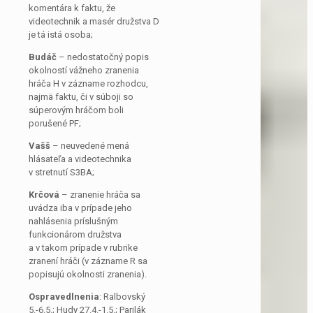
komentára k faktu, že
videotechnik a masér družstva D
je tá istá osoba;
Budáč
– nedostatočný popis
okolností vážneho zranenia
hráča H v zázname rozhodcu,
najmä faktu, či v súboji so
súperovým hráčom boli
porušené PF;
Vašš
– neuvedené mená
hlásateľa a videotechnika
v stretnutí S3BA;
Krčová
– zranenie hráča sa
uvádza iba v prípade jeho
nahlásenia príslušným
funkcionárom družstva
a v takom prípade v rubrike
zranení hráči (v zázname R sa
popisujú okolnosti zranenia).
Ospravedlnenia
: Ralbovský
5.-6.5.; Hudy 27.4.-1.5.; Parilák