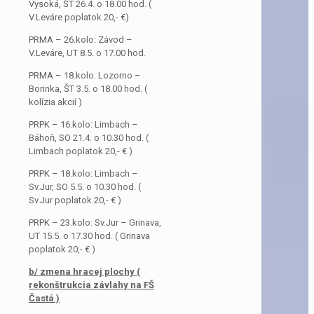
Vysoká, ŠT 26.4. o 18.00 hod. (
V.Leváre poplatok 20,- €)
PRMA – 26.kolo: Závod –
V.Leváre, UT 8.5. o 17.00 hod.
PRMA – 18.kolo: Lozorno –
Borinka, ŠT 3.5. o 18.00 hod. (
kolízia akcií )
PRPK – 16.kolo: Limbach –
Báhoň, SO 21.4. o 10.30 hod. (
Limbach poplatok 20,- € )
PRPK – 18.kolo: Limbach –
Sv.Jur, SO 5.5. o 10.30 hod. (
Sv.Jur poplatok 20,- € )
PRPK – 23.kolo: Sv.Jur – Grinava,
UT 15.5. o 17.30 hod. ( Grinava
poplatok 20,- € )
b/ zmena hracej plochy (
rekonštrukcia závlahy na FŠ
Častá )