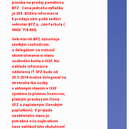
ponúka na predaj pamätnicu
BFZ . Cena jedného výtlačku
je 25€. Bližšie informácie
k predaju vám podá vedúci
sekretár BFZ p. Ján Farbula (
0903/ 718 450).
Sekretariát BFZ oznamuje
všetkým rozhodcom
a delegátom na nutnosť
skontrolovania si stavu
osobného konta v ISSF. Na
základe informácie
oddelenia IT SFZ bude od
25.5.2018 možné delegovať na
stretnutia iba osoby
s aktívnym stavom v ISSF
systéme (s platnou licenciou,
platným preukazom člena
SFZ a zaplateným členským
poplatkom). V prípade
neaktívneho stavu je
potrebné v čo najkratšom
čase nahlásiť túto skutočnosť