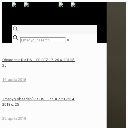
✕
Obsadenie R a DS – PR BFZ 17.-26.4. 2018 č.
25
16. apríla 2018
Zmeny v obsadení R a DS – PR BFZ 21.-25.4.
2018 č. 25
20. apríla 2018