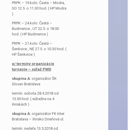
PRPK – 19.kolo: Častá – Modra,
SO 12.5. o 11.30 hod. ( HP Modra
)
PRPK – 24.kolo: Častá –
Budmerice , UT 22.5. o 18.00
hod. ( HP Budmerice )
PRPK – 21.kolo: Častá –
Šenkvice , NE 27.5. o 10.30 hod. (
HP Šenkvice )
e/ termíny organizácie
turnajov – súťaž PMD
skupina A
: organizátor ŠK
Slovan Bratislava
termín: sobota 28.4.2018 od
13.00 hod. ( súbežne na 4
ihriskách )
skupina A
: organizátor FK Inter
Bratislava – ihrisko Drieňová ul.
termín: nedeľa 13.5.2018 od