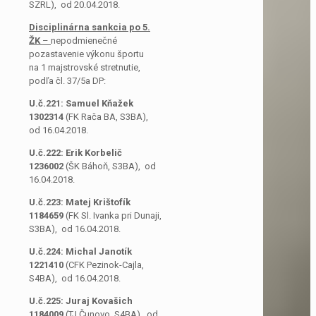
SZRL), od 20.04.2018.
Disciplinárna sankcia po 5.
ŽK
–
nepodmienečné
pozastavenie výkonu športu
na 1 majstrovské stretnutie,
podľa čl. 37/5a DP:
U.č.221: Samuel Kňažek
1302314
(FK Rača BA, S3BA),
od 16.04.2018.
U.č.222: Erik Korbelič
1236002
(ŠK Báhoň, S3BA), od
16.04.2018.
U.č.223: Matej Krištofík
1184659
(FK Sl. Ivanka pri Dunaji,
S3BA), od 16.04.2018.
U.č.224: Michal Janotík
1221410
(CFK Pezinok-Cajla,
S4BA), od 16.04.2018.
U.č.225: Juraj Kovašich
1184009
(TJ Čunovo, S4BA), od