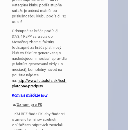
Kategória klubu podľa stupňa
súťaže je určená matričnou
príslušnosťou klubu podľa čl. 12
ods. 6.
Odstupné za hráča podľa čl.
37/3,4 RaPP sa vracia do
Mesačnej zbernej faktúry
(odstupné za hráča platí nový
klub vo faktúre generovanej v
nasledujúcom mesiaci, spravidla
je faktúra generovaná vždy 1. v
mesiaci), kompletný návod na
použitie nájdete
na:
http://www.futbalsfz.sk/issf-
platobne-predpisy
.
Komisia mládeže BFZ
a/
Oznam pre FK
KM BFZ žiada FK, aby žiadosti
o zmenu termínov stretnutí
v súťažiach prípraviek zasielali