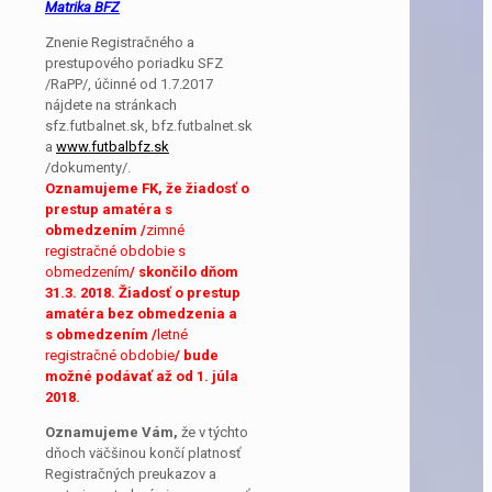
Matrika BFZ
Znenie Registračného a
prestupového poriadku SFZ
/RaPP/, účinné od 1.7.2017
nájdete na stránkach
sfz.futbalnet.sk, bfz.futbalnet.sk
a
www.futbalbfz.sk
/dokumenty/.
Oznamujeme FK, že žiadosť o
prestup amatéra s
obmedzením
/
zimné
registračné obdobie s
obmedzením
/
skončilo dňom
31.3. 2018.
Žiadosť o prestup
amatéra bez obmedzenia a
s obmedzením /
letné
registračné obdobie
/ bude
možné podávať až od 1. júla
2018.
Oznamujeme Vám,
že v týchto
dňoch väčšinou končí platnosť
Registračných preukazov a