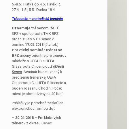
5.-8.5.; Piatka do 4.5.; Pavlík R.
27.4., 1.5., 5.5.; Darlea 18.4.
Trénersko – metodická komisia
Oznamuje trénerom
, že TÚ
SFZ v spolupráci s TMK BFZ
organizuje v NTC Senec v
termíne
17.05.2018
(štvrtok)
Praktický seminár trénerov
BFZ
určený prioritne pre trénerov
mládeže s UEFA B a UEFA
Grassroots C licenciou
z okresu
Senec
. Seminár bude uznaný k
predĺženiu trénerskej UEFA
Grassroots C a UEFA B licencie a
bude v rozsahu 6 hodín. Počet
miest je obmedzený na 40 ľudí.
Prihlášky je potrebné zaslať len
elektronickou formou do :
–
30.04.2018
– Pre klubových
trénerov z okresu Senec