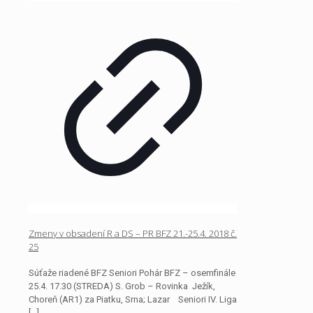
Zmeny v obsadení R a DS – PR BFZ 21.-25.4. 2018 č.
25
Súťaže riadené BFZ Seniori Pohár BFZ – osemfinále
25.4. 17.30 (STREDA) S. Grob – Rovinka Ježík,
Choreň (AR1) za Piatku, Srna; Lazar Seniori IV. Liga
[…]