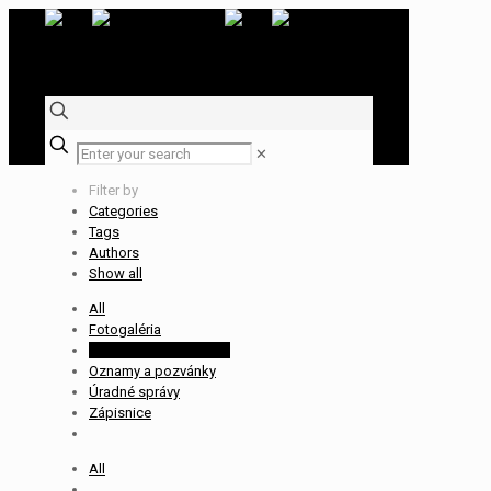
✕
Filter by
Categories
Tags
Authors
Show all
All
Fotogaléria
Obsadenie rozhodcov
Oznamy a pozvánky
Úradné správy
Zápisnice
All