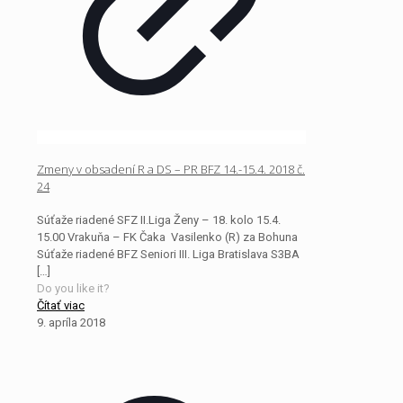
Zmeny v obsadení R a DS – PR BFZ 14.-15.4. 2018 č.
24
Súťaže riadené SFZ II.Liga Ženy – 18. kolo 15.4.
15.00 Vrakuňa – FK Čaka Vasilenko (R) za Bohuna
Súťaže riadené BFZ Seniori III. Liga Bratislava S3BA
[…]
Do you like it?
Čítať viac
9. apríla 2018