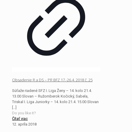
Obsadenie R a DS – PR BFZ 17.-26.4. 2018 č. 25
Súťaže riadené SFZ I. Liga Ženy – 14. kolo 21.4.
13.00 Slovan – Ružomberok Kočický, Sabela,
Triskal I. Liga Juniorky – 14. kolo 21.4. 15.00 Slovan
[…]
Do you like it?
Čítať viac
12. apríla 2018