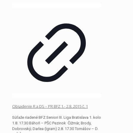
Obsadenie R a DS – PR BFZ 1.- 2.8. 2015 č. 1
Súťaže riadené BFZ Seniori III. Liga Bratislava 1. kolo
1.8. 17.30 Báhoň – PŠC Pezinok Čižmár, Brody,
Dobrovský; Darlea (Igram) 2.8. 17.30 Tomášov – D.