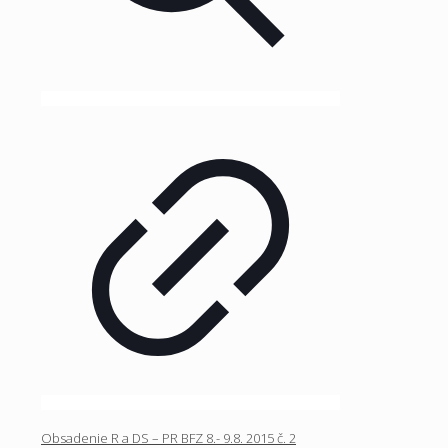
Obsadenie R a DS – PR BFZ 8.- 9.8. 2015 č. 2