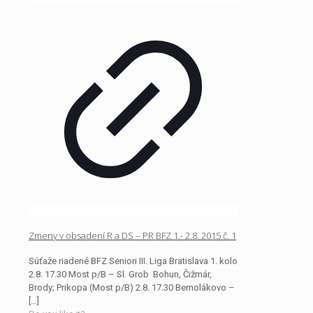
Zmeny v obsadení R a DS – PR BFZ 1.- 2.8. 2015 č. 1
Súťaže riadené BFZ Seniori III. Liga Bratislava 1. kolo
2.8. 17.30 Most p/B – Sl. Grob Bohun, Čižmár,
Brody; Prikopa (Most p/B) 2.8. 17.30 Bernolákovo –
[…]