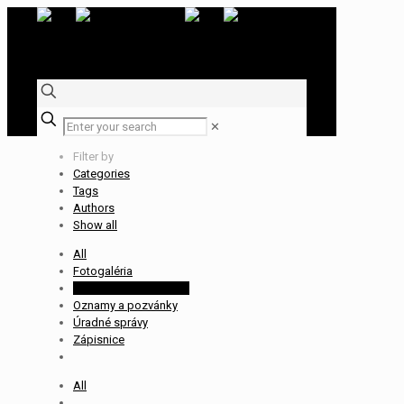
✕
Filter by
Categories
Tags
Authors
Show all
All
Fotogaléria
Obsadenie rozhodcov
Oznamy a pozvánky
Úradné správy
Zápisnice
All