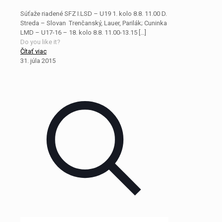
Súťaže riadené SFZ I.LSD – U19 1. kolo 8.8. 11.00 D.
Streda – Slovan Trenčanský, Lauer, Parilák; Cuninka
LMD – U17-16 – 18. kolo 8.8. 11.00-13.15
[…]
Do you like it?
Čítať viac
31. júla 2015