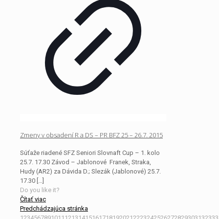
Zmeny v obsadení R a DS – PR BFZ 25 – 26.7. 2015
Súťaže riadené SFZ Seniori Slovnaft Cup – 1. kolo
25.7. 17.30 Závod – Jablonové Franek, Straka,
Hudy (AR2) za Dávida D.; Slezák (Jablonové) 25.7.
17.30
[…]
Do you like it?
Čítať viac
Predchádzajúca stránka
1
2
3
4
5
6
7
8
9
10
11
12
13
14
15
16
17
18
19
20
21
22
23
24
25
26
27
28
29
30
31
32
33
3