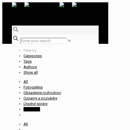
✕
Filter by
Categories
Tags
Authors
Show all
All
Fotogaléria
Obsadenie rozhodcov
Oznamy a pozvánky
Úradné správy
Zápisnice
All