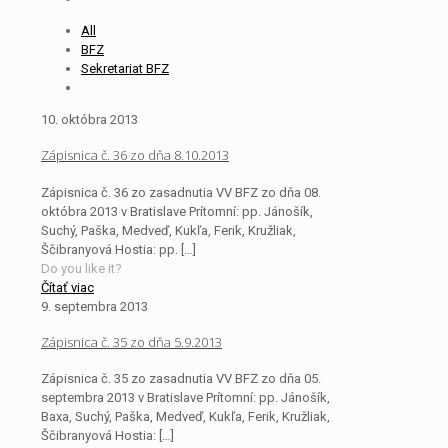
All
BFZ
Sekretariat BFZ
10. októbra 2013
Zápisnica č. 36 zo dňa 8.10.2013
Zápisnica č. 36 zo zasadnutia VV BFZ zo dňa 08.
októbra 2013 v Bratislave Prítomní: pp. Jánošík,
Suchý, Paška, Medveď, Kukľa, Ferik, Kružliak,
Ščibranyová Hostia: pp.
[…]
Do you like it?
Čítať viac
9. septembra 2013
Zápisnica č. 35 zo dňa 5.9.2013
Zápisnica č. 35 zo zasadnutia VV BFZ zo dňa 05.
septembra 2013 v Bratislave Prítomní: pp. Jánošík,
Baxa, Suchý, Paška, Medveď, Kukľa, Ferik, Kružliak,
Ščibranyová Hostia:
[…]