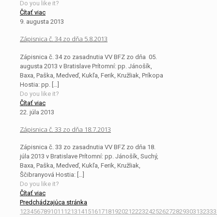
Do you like it?
Čítať viac
9. augusta 2013
Zápisnica č. 34 zo dňa 5.8.2013
Zápisnica č. 34 zo zasadnutia VV BFZ zo dňa 05.
augusta 2013 v Bratislave Prítomní: pp. Jánošík,
Baxa, Paška, Medveď, Kukľa, Ferik, Kružliak, Príkopa
Hostia: pp.
[…]
Do you like it?
Čítať viac
22. júla 2013
Zápisnica č. 33 zo dňa 18.7.2013
Zápisnica č. 33 zo zasadnutia VV BFZ zo dňa 18.
júla 2013 v Bratislave Prítomní: pp. Jánošík, Suchý,
Baxa, Paška, Medveď, Kukľa, Ferik, Kružliak,
Ščibranyová Hostia:
[…]
Do you like it?
Čítať viac
Predchádzajúca stránka
1
2
3
4
5
6
7
8
9
10
11
12
13
14
15
16
17
18
19
20
21
22
23
24
25
26
27
28
29
30
31
32
33
3