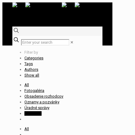
✕
Filter by
Categories
Tags
Authors
Show all
All
Fotogaléria
Obsadenie rozhodcov
Oznamy a pozvánky
Úradné správy
Zápisnice
All