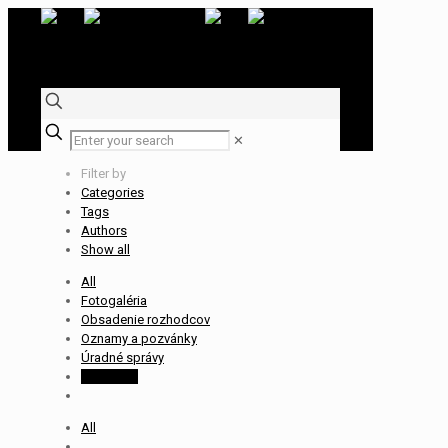
✕
Filter by
Categories
Tags
Authors
Show all
All
Fotogaléria
Obsadenie rozhodcov
Oznamy a pozvánky
Úradné správy
Zápisnice
All