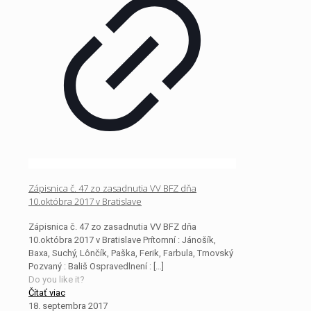
Zápisnica č. 47 zo zasadnutia VV BFZ dňa
10.októbra 2017 v Bratislave
Zápisnica č. 47 zo zasadnutia VV BFZ dňa
10.októbra 2017 v Bratislave Prítomní : Jánošík,
Baxa, Suchý, Lônčík, Paška, Ferik, Farbula, Trnovský
Pozvaný : Bališ Ospravedlnení :
[…]
Do you like it?
Čítať viac
18. septembra 2017