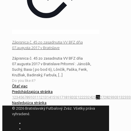
Zápisnica č. 45 zo zasadnutia VV BFZ dňa
07.augusta 2017 v Bratislave
Zápisnica č. 45 zo zasadnutia VV BFZ dňa
07.augusta 2017 v Bratislave Prítomní : Jánošík,
Suchý, Baxa ( po bod 6), Lônčík, Paška, Ferik,
Kružliak, Badinský, Farbula,
[…]
Do you like it?
Čítať viac
Predchádzajúca stránka
1
2
3
4
5
6
7
8
9
10
11
12
13
14
15
16
17
18
19
20
21
22
23
24
25
26
27
28
29
30
31
32
33
3
Nasledujúca stránka
© 2026 Bratislavský Futbalový Zväz. Všetky práva
vyhradené.