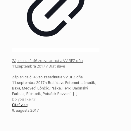
Zápisnica č. 46 zo zasadnutia VV BFZ dňa
11.septembra 2017 v Bratislave
Zápisnica č. 46 zo zasadnutia VV BFZ dňa
11.septembra 2017 v Bratislave Prítomní : Jánošík,
Baxa, Medveď, Lônčík, Paška, Ferik, Badinský,
Farbula, Richtárik, Potuček Pozvaní :
[…]
Do you like it?
Čítať viac
9. augusta 2017