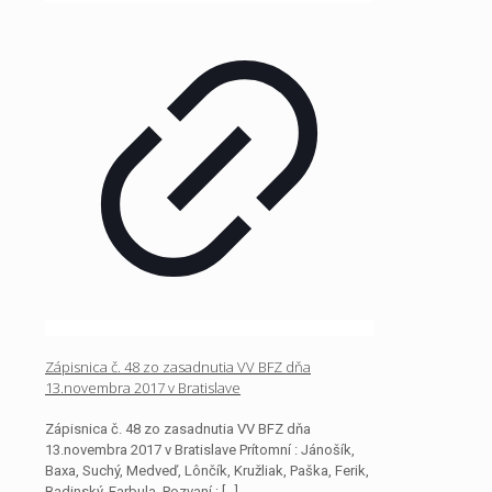
Zápisnica č. 48 zo zasadnutia VV BFZ dňa
13.novembra 2017 v Bratislave
Zápisnica č. 48 zo zasadnutia VV BFZ dňa
13.novembra 2017 v Bratislave Prítomní : Jánošík,
Baxa, Suchý, Medveď, Lônčík, Kružliak, Paška, Ferik,
Badinský, Farbula, Pozvaní :
[…]